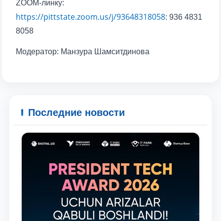
ZOOM-линку:
https://pittstate.zoom.us/j/93648318058
: 936 4831
8058
Модератор: Манзура Шамситдинова
Последние новости