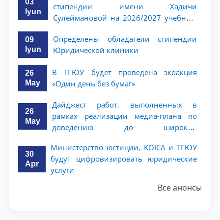
03
стипендии имени Хадичи
Iyun
Сулеймановой на 2026/2027 учебный
год
Определены обладатели стипендии
09
Iyun
Юридической клиники
В ТГЮУ будет проведена экоакция
26
May
«Один день без бумаг»
Дайджест работ, выполненных в
26
рамках реализации медиа-плана по
May
доведению до широкой
общественности сути и содержания
Министерство юстиции, KOICA и ТГЮУ
задач, определённых в Послании
30
будут цифровизировать юридические
Президента Республики Узбекистан
Apr
услуги
Шавкат Мирзиёев Олий Мажлису и
народу Узбекистана
Все анонсы