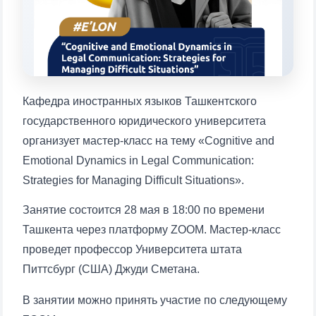
1. Документы (бакалавр) (5)
2. Документы (магистр) (4)
3. Собеседование (бакалавр) (8)
4. Собеседование (магистр) (5)
5. Стоимость обучения (2)
6. Онлайн-заявки (15)
7. Колл-центр (4)
Кафедра иностранных языков Ташкентского
8. Квота (бакалавриат) (1)
9. Квота (магистратура) (1)
государственного юридического университета
✉️ Написать администратору
организует мастер-класс на тему «Cognitive and
Emotional Dynamics in Legal Communication:
Strategies for Managing Difficult Situations».
Ваше имя и фамилия
Занятие состоится 28 мая в 18:00 по времени
Ташкента через платформу ZOOM. Мастер-класс
Ваш номер телефона
проведет профессор Университета штата
Питтсбург (США) Джуди Сметана.
Почта
В занятии можно принять участие по следующему
отправить