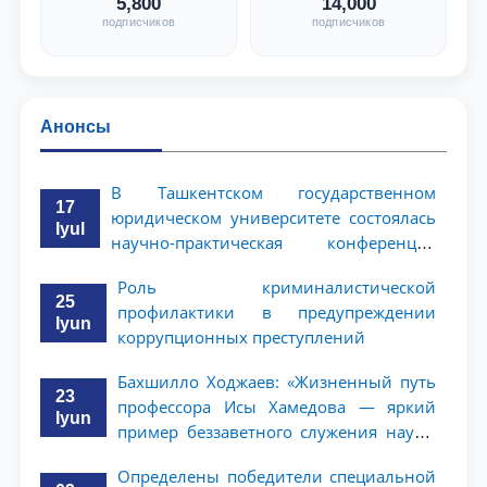
5,800
14,000
подписчиков
подписчиков
Анонсы
В Ташкентском государственном
17
юридическом университете состоялась
Iyul
научно-практическая конференция
магистрантов
Роль криминалистической
25
профилактики в предупреждении
Iyun
коррупционных преступлений
Бахшилло Ходжаев: «Жизненный путь
23
профессора Исы Хамедова — яркий
Iyun
пример беззаветного служения науке,
Родине и воспитанию молодого
Определены победители специальной
поколения»