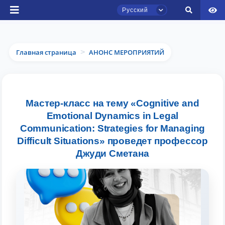
Русский
Главная страница
АНОНС МЕРОПРИЯТИЙ
>
Чат приёмной комиссии ТГЮУ
Мастер-класс на тему «Cognitive and
Онлайн
Emotional Dynamics in Legal
Communication: Strategies for Managing
Здравствуйте! Добро пожаловать в чат
Difficult Situations» проведет профессор
приёмной комиссии ТГЮУ.
Джуди Сметана
Оставляйте здесь свои обращения по
вопросам приёма.
Выберите тему — затем появятся
конкретные вопросы: