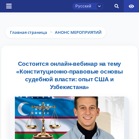
Русский
Главная страница
АНОНС МЕРОПРИЯТИЙ
>
Чат приёмной комиссии ТГЮУ
Состоится онлайн-вебинар на тему
Онлайн
«Конституционно-правовые основы
судебной власти: опыт США и
Здравствуйте! Добро пожаловать в чат
Узбекистана»
приёмной комиссии ТГЮУ.
Оставляйте здесь свои обращения по
вопросам приёма.
Выберите тему — затем появятся
конкретные вопросы: