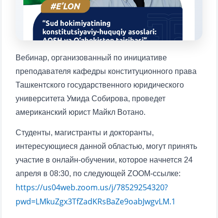
1. Документы (бакалавр) (5)
2. Документы (магистр) (4)
3. Собеседование (бакалавр) (8)
4. Собеседование (магистр) (5)
5. Стоимость обучения (2)
Вебинар, организованный по инициативе
6. Онлайн-заявки (15)
7. Колл-центр (4)
преподавателя кафедры конституционного права
8. Квота (бакалавриат) (1)
9. Квота (магистратура) (1)
Ташкентского государственного юридического
✉️ Написать администратору
университета Умида Собирова, проведет
американский юрист Майкл Вотано.
Ваше имя и фамилия
Студенты, магистранты и докторанты,
интересующиеся данной областью, могут принять
Ваш номер телефона
участие в онлайн-обучении, которое начнется 24
апреля в 08:30, по следующей ZOOM-ссылке:
Почта
https://us04web.zoom.us/j/78529254320?
pwd=LMkuZgx3TfZadKRsBaZe9oabJwgvLM.1
отправить