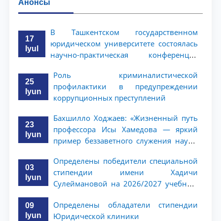
Анонсы
В Ташкентском государственном
17
юридическом университете состоялась
Iyul
научно-практическая конференция
магистрантов
Роль криминалистической
25
профилактики в предупреждении
Iyun
коррупционных преступлений
Бахшилло Ходжаев: «Жизненный путь
23
профессора Исы Хамедова — яркий
Iyun
пример беззаветного служения науке,
Родине и воспитанию молодого
Определены победители специальной
поколения»
03
стипендии имени Хадичи
Iyun
Сулеймановой на 2026/2027 учебный
год
Определены обладатели стипендии
09
Iyun
Юридической клиники