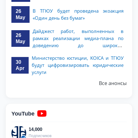
В ТГЮУ будет проведена экоакция
26
May
«Один день без бумаг»
Дайджест работ, выполненных в
26
рамках реализации медиа-плана по
May
доведению до широкой
общественности сути и содержания
Министерство юстиции, KOICA и ТГЮУ
задач, определённых в Послании
30
будут цифровизировать юридические
Президента Республики Узбекистан
Apr
услуги
Шавкат Мирзиёев Олий Мажлису и
народу Узбекистана
Все анонсы
YouTube
14,000
Подписчиков