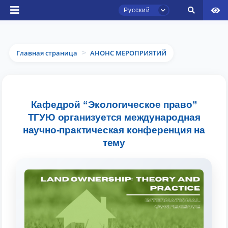
Русский
Главная страница
АНОНС МЕРОПРИЯТИЙ
>
Чат приёмной комиссии ТГЮУ
Кафедрой “Экологическое право”
Онлайн
ТГУЮ организуется международная
научно-практическая конференция на
Здравствуйте! Добро пожаловать в чат
тему
приёмной комиссии ТГЮУ.
Оставляйте здесь свои обращения по
вопросам приёма.
Выберите тему — затем появятся
конкретные вопросы: