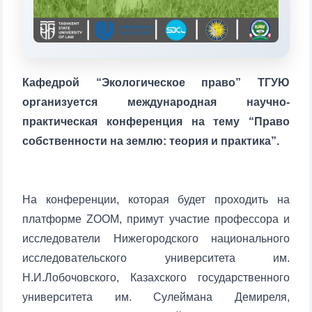
1. Документы (бакалавр) (5)
2. Документы (магистр) (4)
3. Собеседование (бакалавр) (8)
4. Собеседование (магистр) (5)
5. Стоимость обучения (2)
Кафедрой “Экологическое право” ТГУЮ
6. Онлайн-заявки (15)
7. Колл-центр (4)
организуется международная научно-
8. Квота (бакалавриат) (1)
9. Квота (магистратура) (1)
практическая конференция на тему “Право
✉️ Написать администратору
собственности на землю: теория и практика”.
На конференции, которая будет проходить на
платформе ZOOM, примут участие профессора и
исследователи Нижегородского национального
Ваше имя и фамилия
исследовательского университета им.
Н.И.Лобочовского, Казахского государственного
Ваш номер телефона
университета им. Сулеймана Демиреля,