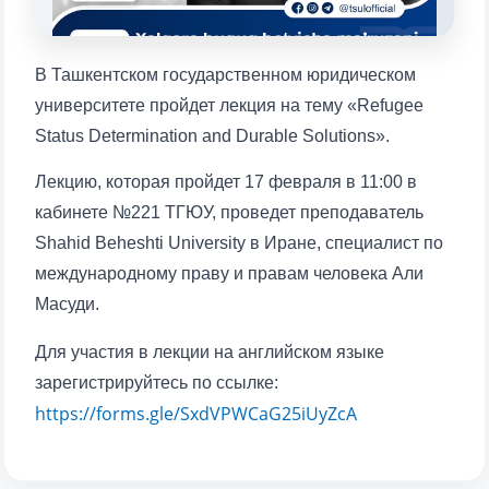
1. Документы (бакалавр) (5)
2. Документы (магистр) (4)
3. Собеседование (бакалавр) (8)
В Ташкентском государственном юридическом
4. Собеседование (магистр) (5)
5. Стоимость обучения (2)
университете пройдет лекция на тему «Refugee
6. Онлайн-заявки (15)
7. Колл-центр (4)
Status Determination and Durable Solutions».
8. Квота (бакалавриат) (1)
9. Квота (магистратура) (1)
Лекцию, которая пройдет 17 февраля в 11:00 в
✉️ Написать администратору
кабинете №221 ТГЮУ, проведет преподаватель
Shahid Beheshti University в Иране, специалист по
Ваше имя и фамилия
международному праву и правам человека Али
Масуди.
Ваш номер телефона
Для участия в лекции на английском языке
Почта
зарегистрируйтесь по ссылке:
https://forms.gle/SxdVPWCaG25iUyZcA
отправить