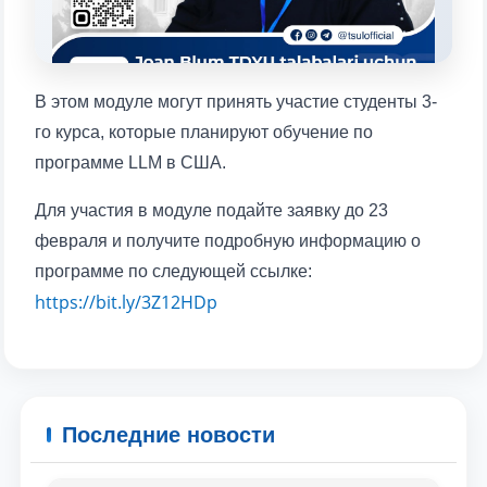
1. Документы (бакалавр) (5)
2. Документы (магистр) (4)
3. Собеседование (бакалавр) (8)
4. Собеседование (магистр) (5)
5. Стоимость обучения (2)
В этом модуле могут принять участие студенты 3-
го курса, которые планируют обучение по
6. Онлайн-заявки (15)
7. Колл-центр (4)
программе LLM в США.
8. Квота (бакалавриат) (1)
9. Квота (магистратура) (1)
✉️ Написать администратору
Для участия в модуле подайте заявку до 23
февраля и получите подробную информацию о
программе по следующей ссылке:
https://bit.ly/3Z12HDp
Ваше имя и фамилия
Ваш номер телефона
Последние новости
Почта