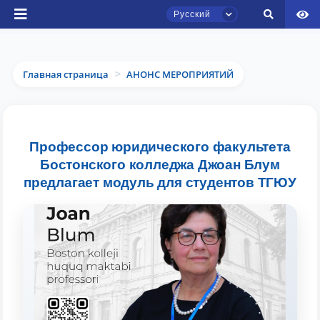
Русский
Главная страница
АНОНС МЕРОПРИЯТИЙ
>
Чат приёмной комиссии ТГЮУ
Профессор юридического факультета
Онлайн
Бостонского колледжа Джоан Блум
предлагает модуль для студентов ТГЮУ
Здравствуйте! Добро пожаловать в чат
приёмной комиссии ТГЮУ.
Оставляйте здесь свои обращения по
вопросам приёма.
Выберите тему — затем появятся
конкретные вопросы: