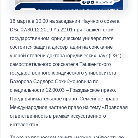
1. Документы (бакалавр) (5)
2. Документы (магистр) (4)
3. Собеседование (бакалавр) (8)
16 марта в 10:00 на заседании Научного совета
4. Собеседование (магистр) (5)
5. Стоимость обучения (2)
DSc.07/30.12.2019.Yu.22.01 при Ташкентском
государственном юридическом университете
6. Онлайн-заявки (15)
7. Колл-центр (4)
состоится защита диссертации на соискание
8. Квота (бакалавриат) (1)
9. Квота (магистратура) (1)
ученой степени доктора юридических наук (DSc)
✉️ Написать администратору
самостоятельного соискателя Ташкентского
государственного юридического университета
Базорова Сардора Сохибжоновича по
специальности 12.00.03 – Гражданское право.
Предпринимательское право. Семейное право.
Международное частное право на тему «Правовая
ответственность в рамках искусственного
Ваше имя и фамилия
интеллекта».
Также за процессом защиты можно наблюдать по
Ваш номер телефона