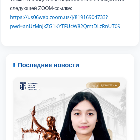
следующей ZOOM-ссылке:
https://us06web.zoom.us/j/81916904733?
Почта
pwd=anUzMnJkZG1KYTFUcW82QmtDLzRnUT09
отправить
Последние новости