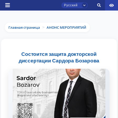
Русский
Главная страница
АНОНС МЕРОПРИЯТИЙ
>
Чат приёмной комиссии ТГЮУ
Состоится защита докторской
Онлайн
диссертации Сардора Бозарова
Здравствуйте! Добро пожаловать в чат
приёмной комиссии ТГЮУ.
Оставляйте здесь свои обращения по
вопросам приёма.
Выберите тему — затем появятся
конкретные вопросы: