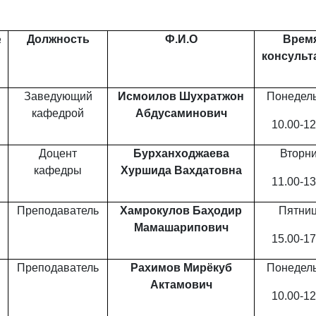
№
Должность
Ф.И.О
Врем
консульт
Заведующий
Исмоилов Шухратжон
Понедел
кафедрой
Абдусаминович
10.00-12
Доцент
Бурханходжаева
Вторн
кафедры
Хуршида Вахдатовна
11.00-13
Преподаватель
Хамрокулов Баҳодир
Пятни
Мамашарипович
15.00-17
Преподаватель
Рахимов Мирёкуб
Понедел
Актамович
10.00-12