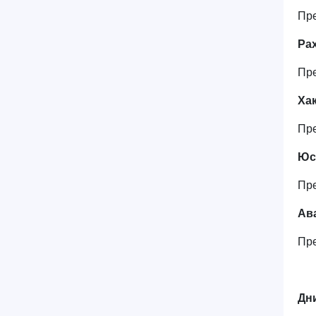
Пр
Ра
Пр
Ха
Пр
Юс
Пр
Ав
Пр
Дн