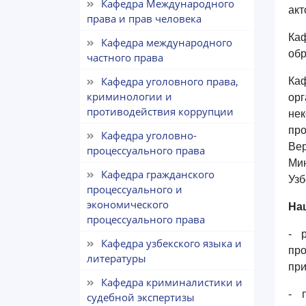
Кафедра Международного
акт
права и прав человека
Ка
Кафедра международного
обр
частного права
Кафедра уголовного права,
Каф
криминологии и
ор
противодействия коррупции
не
про
Кафедра уголовно-
Вер
процессуального права
Ми
Кафедра гражданского
Узб
процессуального и
экономического
На
процессуального права
- 
Кафедра узбекского языка и
про
литературы
пр
Кафедра криминалистики и
- 
судебной экспертизы