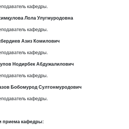
еподаватель кафедры.
химқулова Лола Улугмуродовна
еподаватель кафедры.
кбердиев Азиз Комилович
еподаватель кафедры.
упов Нодирбек Абдужалилович
еподаватель кафедры.
азов Бобомурод Султонмуродович
еподаватель кафедры.
и приема кафедры: