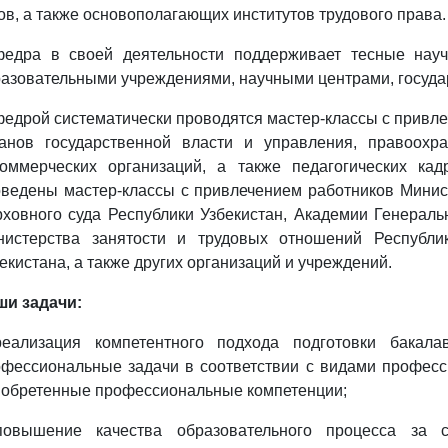
ов, а также основополагающих институтов трудового права.
федра в своей деятельности поддерживает тесные науч
азовательными учреждениями, научными центрами, госуда
едрой систематически проводятся мастер-классы с привл
ганов государственной власти и управления, правоохра
коммерческих организаций, а также педагогических ка
ведены мастер-классы с привлечением работников Минист
ховного суда Республики Узбекистан, Академии Генераль
нистерства занятости и трудовых отношений Республи
екистана, а также других организаций и учреждений.
ши задачи:
реализация компетентного подхода подготовки бакал
фессиональные задачи в соответствии с видами професс
иобретенные профессиональные компетенции;
повышение качества образовательного процесса за 