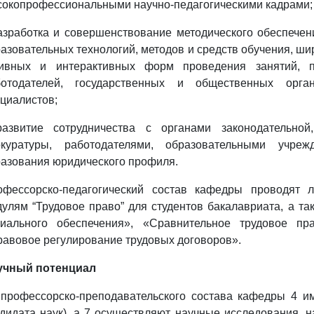
окопрофессиональными научно-педагогическими кадрами;
азработка и совершенствование методического обеспечен
азовательных технологий, методов и средств обучения, ш
тивных и интерактивных форм проведения занятий, п
ботодателей, государственных и общественных орган
циалистов;
развитие сотрудничества с органами законодательной
окуратуры, работодателями, образовательными учре
азования юридического профиля.
фессорско-педагогический
состав кафедры проводят л
улям “Трудовое право” для студентов бакалавриата, а та
циального обеспечения», «Сравнительное трудовое пр
авовое регулирование трудовых договоров».
учный потенциал
профессорско-преподавательского состава кафедры 4 им
дидата наук), а 7 осуществляют научные исследования,