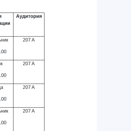
я
Аудитория
ации
ьник
207 A
.00
ик
207 A
.00
ца
207 A
.00
ьник
207 A
.00