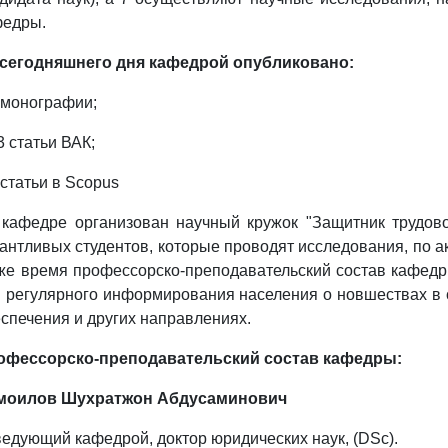
федры.
 сегодняшнего дня
кафедрой опубликовано:
 монографии;
3 статьи ВАК;
 статьи
в
Scopus
кафедре организован научный кружок "
З
ащитник трудово
антливых студентов, которые проводят исследования, по 
же время профессорско-преподавательский состав кафедр
 регулярного информирования населения о новшествах в 
спечения и других направлениях.
офессорско-преподавательский состав кафедры:
моилов Шухратжон Абдусаминович
едующий кафедрой, доктор юридических наук, (
DSc
).