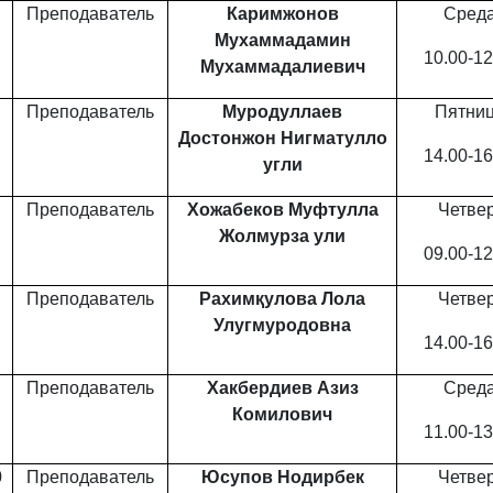
Преподаватель
Каримжонов
Сред
Мухаммадамин
10.00-12
Мухаммадалиевич
Преподаватель
Муродуллаев
Пятни
Достонжон Нигматулло
14.00-1
6
угли
Преподаватель
Хожабеков Муфтулла
Четве
Жолмурза ули
09.00-12
Преподаватель
Рахимқулова Лола
Четве
Улугмуродовна
14.00-16
Преподаватель
Хакбердиев Азиз
Сред
Комилович
11.00-13
0
Преподаватель
Юсупов Нодирбек
Четве