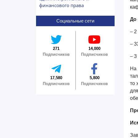
финансового права
ка
До
Социальные сети
– 2
– 3
271
14,000
Подписчиков
Подписчиков
– 3
На 
тал
17,580
5,800
то 
Подписчиков
Подписчиков
для
обе
Пр
Ис
Зав