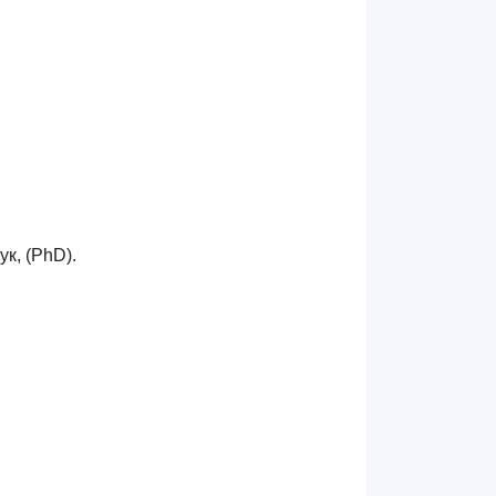
ук
,
(
PhD
).