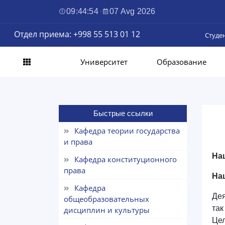
09:44:55
·
07 Avg 2026
Отдел приема: +998 55 513 01 12
Студе
Университет
Образование
Быстрые ссылки
Кафедра теории государства
и права
На
Кафедра конституционного
права
На
Кафедра
Дея
общеобразовательных
так
дисциплин и культуры
Цел