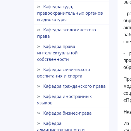
выс
Кафедра суда,
правоохранительных органов
- р
и адвокатуры
обр
ак
Кафедра экологического
ра
права
спе
Кафедра права
интеллектуальной
- 
собственности
пр
обр
Кафедра физического
воспитания и спорта
Про
Кафедра гражданского права
мод
со
Кафедра иностранных
«Пр
языков
На
Кафедра бизнес-права
Кафедра
Из 
административного и
кан