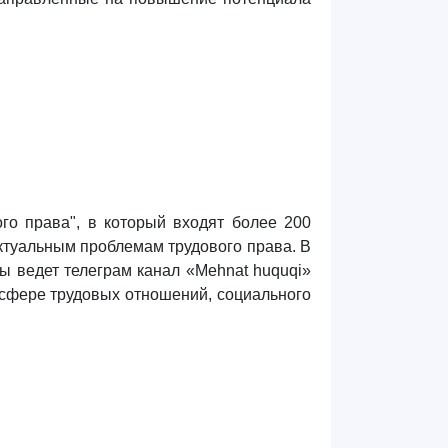
го права", в которы
й входят
более 200
актуальным проблемам трудового права. В
ы ведет телеграм канал «Mehnat huquqi»
сфере трудовых отношений, социального