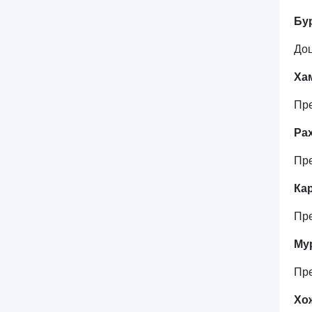
Бу
Доц
Ха
Пре
Ра
Пре
Ка
Пр
Му
Пр
Хо