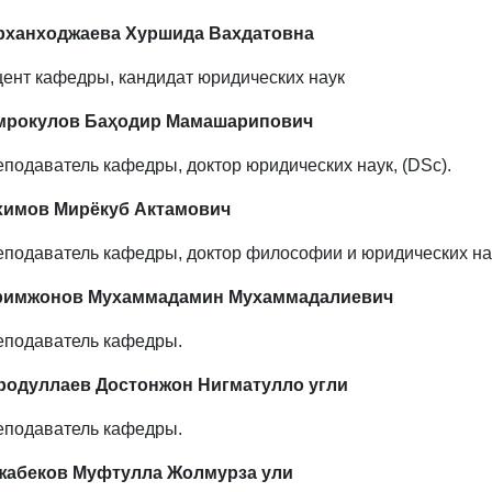
рханходжаева Хуршида Вахдатовна
ент кафедры, кандидат юридических наук
мрокулов Баҳодир Мамашарипович
подаватель кафедры, доктор юридических наук, (
DSc
).
химов Мирёкуб Актамович
подаватель кафедры, доктор философии и юридических на
римжонов Мухаммадамин Мухаммадалиевич
еподаватель кафедры.
родуллаев Достонжон Нигматулло угли
еподаватель кафедры.
жабеков Муфтулла Жолмурза ули