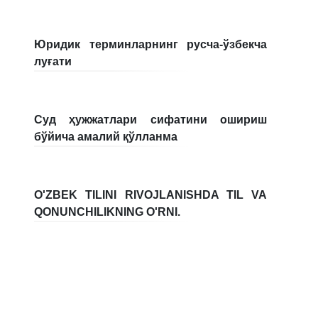
7. Call-center (4)
8. Bakalavriat kvotasi (3)
9. Magistratura kvotasi (4)
✉️ Adminga yozish
Юридик терминларнинг русча-ўзбекча
луғати
Суд ҳужжатлари сифатини ошириш
бўйича амалий қўлланма
O'ZBEK TILINI RIVOJLANISHDA TIL VA
QONUNCHILIKNING O'RNI.