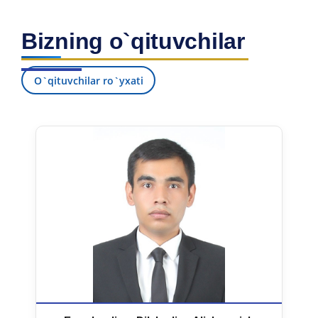
Bizning o`qituvchilar
O`qituvchilar ro`yxati