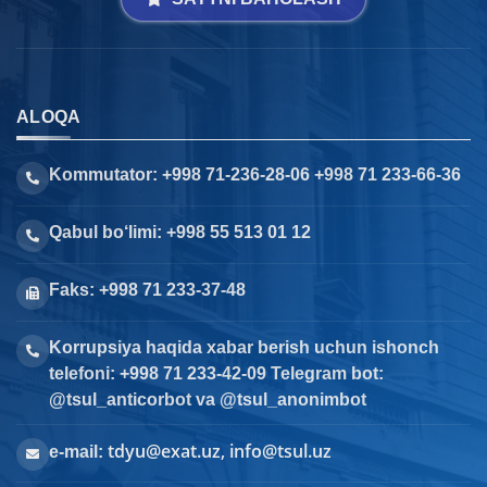
ALOQA
Kommutator: +998 71-236-28-06 +998 71 233-66-36
Qabul bo‘limi: +998 55 513 01 12
Faks: +998 71 233-37-48
Korrupsiya haqida xabar berish uchun ishonch
telefoni: +998 71 233-42-09 Telegram bot:
@tsul_anticorbot va @tsul_anonimbot
tdyu@exat.uz, info@tsul.uz
e-mail: