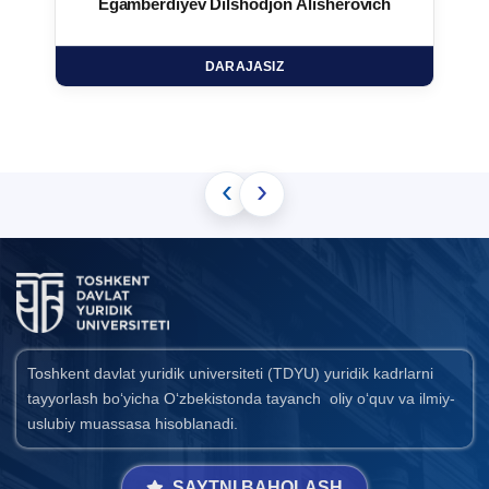
Egamberdiyev Dilshodjon Alisherovich
DARAJASIZ
‹
›
Toshkent davlat yuridik universiteti (TDYU) yuridik kadrlarni
tayyorlash bo‘yicha O‘zbekistonda tayanch oliy o‘quv va ilmiy-
uslubiy muassasa hisoblanadi.
SAYTNI BAHOLASH