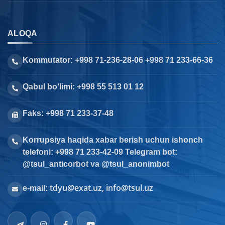
ALOQA
Kommutator: +998 71-236-28-06 +998 71 233-66-36
Qabul bo‘limi: +998 55 513 01 12
Faks: +998 71 233-37-48
Korrupsiya haqida xabar berish uchun ishonch
telefoni: +998 71 233-42-09 Telegram bot:
@tsul_anticorbot va @tsul_anonimbot
tdyu@exat.uz, info@tsul.uz
e-mail: