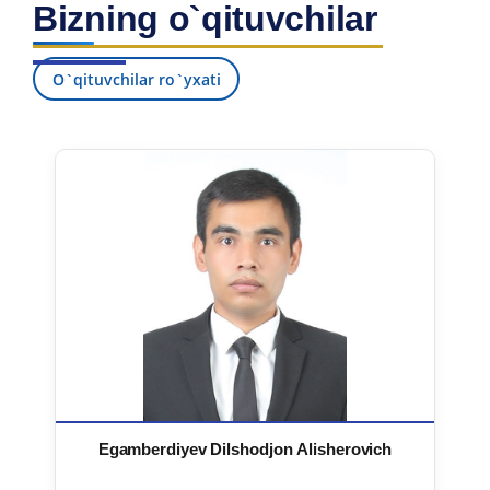
Bizning o`qituvchilar
7. Call-center (4)
8. Bakalavriat kvotasi (3)
9. Magistratura kvotasi (4)
✉️ Adminga yozish
O`qituvchilar ro`yxati
Egamberdiyev Dilshodjon Alisherovich