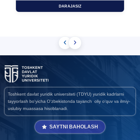
DARAJASIZ
‹
›
Toshkent davlat yuridik universiteti (TDYU) yuridik kadrlarni
tayyorlash bo‘yicha O‘zbekistonda tayanch oliy o‘quv va ilmiy-
uslubiy muassasa hisoblanadi.
SAYTNI BAHOLASH