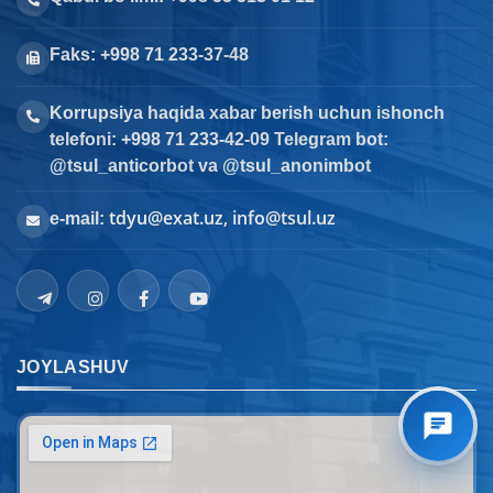
Faks: +998 71 233-37-48
Korrupsiya haqida xabar berish uchun ishonch
telefoni: +998 71 233-42-09 Telegram bot:
@tsul_anticorbot va @tsul_anonimbot
tdyu@exat.uz, info@tsul.uz
e-mail:
JOYLASHUV