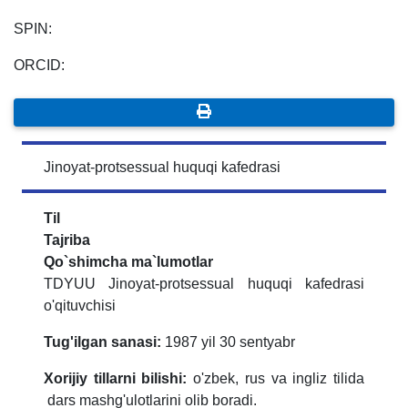
SPIN:
ORCID:
Jinoyat-protsessual huquqi kafedrasi
Til
Tajriba
Qo`shimcha ma`lumotlar
TDYUU Jinoyat-protsessual huquqi kafedrasi
o'qituvchisi
Tug'ilgan sanasi:
1987 yil 30 sentyabr
Xorijiy tillarni bilishi:
o'zbek, rus va ingliz tilida
dars mashg'ulotlarini olib boradi.