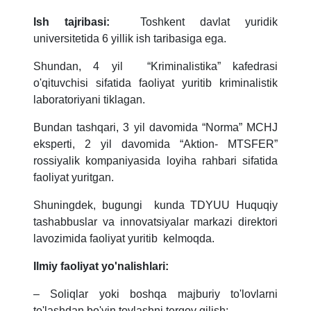
Ish tajribasi:
Toshkent davlat yuridik
universitetida 6 yillik ish taribasiga ega.
Shundan, 4 yil “Kriminalistika” kafedrasi
o'qituvchisi sifatida faoliyat yuritib kriminalistik
laboratoriyani tiklagan.
Bundan tashqari, 3 yil davomida “Norma” MCHJ
eksperti, 2 yil davomida “Aktion- MTSFER”
rossiyalik kompaniyasida loyiha rahbari sifatida
faoliyat yuritgan.
Shuningdek, bugungi kunda TDYUU Huquqiy
tashabbuslar va innovatsiyalar markazi direktori
lavozimida faoliyat yuritib kelmoqda.
Ilmiy faoliyat yo'nalishlari:
– Soliqlar yoki boshqa majburiy to'lovlarni
to'lashdan bo'yin tovlashni tergov qilish;