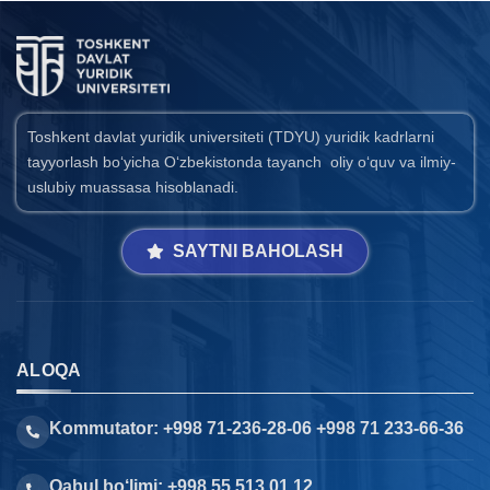
Toshkent davlat yuridik universiteti (TDYU) yuridik kadrlarni
tayyorlash bo‘yicha O‘zbekistonda tayanch oliy o‘quv va ilmiy-
uslubiy muassasa hisoblanadi.
SAYTNI BAHOLASH
ALOQA
Kommutator: +998 71-236-28-06 +998 71 233-66-36
Qabul bo‘limi: +998 55 513 01 12