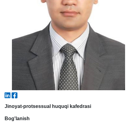
5. To'lov-kontrakt (2)
6. Elektron ariza (16)
7. Call-center (4)
8. Bakalavriat kvotasi (3)
9. Magistratura kvotasi (4)
✉️ Adminga yozish
Jinoyat-protsessual huquqi kafedrasi
Bog'lanish