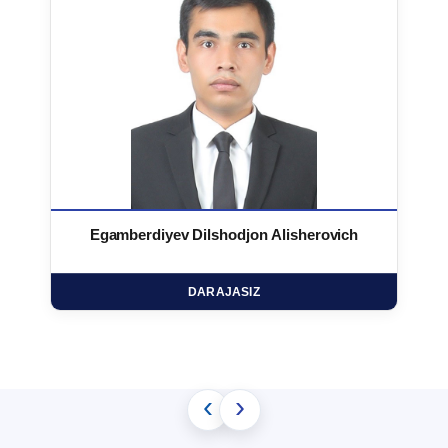
Egamberdiyev Dilshodjon Alisherovich
DARAJASIZ
‹
›