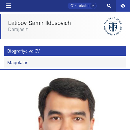
Oʼzbekcha
Latipov Samir Ildusovich
Darajasiz
TDYU qabul murojaatlari chati
Onlayn
Biografiya va CV
Assalomu alaykum! TDYU qabul murojaatlari
chatiga xush kelibsiz.
Maqolalar
Qabul bo'yicha murojaatlaringizni ushbu
chatda qoldiring.
Mavzuni tanlang — keyin shu mavzudagi aniq
savollar chiqadi:
1. Hujjatlar (bakalavr) (5)
2. Hujjatlar (magistr) (4)
3. Suhbat (bakalavr) (8)
4. Suhbat (magistr) (5)