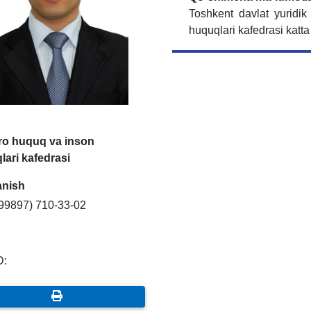
Toshkent davlat yuridik
huquqlari kafedrasi katta
ro huquq va inson
lari kafedrasi
anish
+99897) 710-33-02
D: