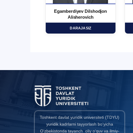
 Ma`rufjon
Egamberdiyev Dilshodjon
minovich
Alisherovich
HD
DARAJASIZ
Toshkent davlat yuridik universiteti (TDYU)
yuridik kadrlarni tayyorlash bo‘yicha
O‘zbekistonda tayanch oliy o‘quv va ilmiy-