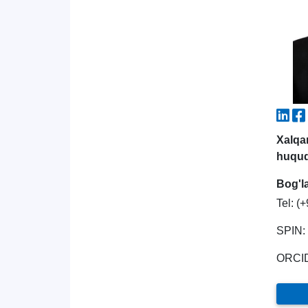
Xalqa
huquq
Bog'l
Tel: (
SPIN:
ORCI