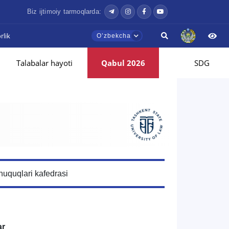
Biz ijtimoiy tarmoqlarda:
lik
Oʼzbekcha
Talabalar hayoti
Qabul 2026
SDG
huquqlari kafedrasi
ar