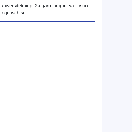
 universitetining Xalqaro huquq va inson
 oʼqituvchisi