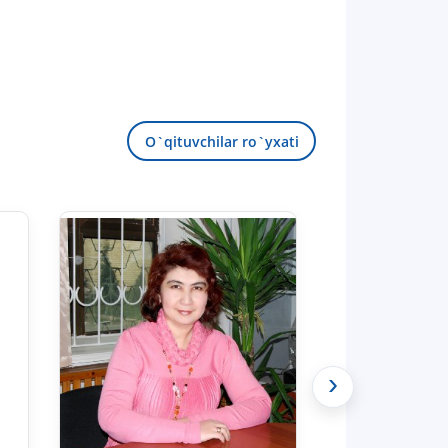
O`qituvchilar ro`yxati
›
TDYU qabul murojaatlari chati
Onlayn