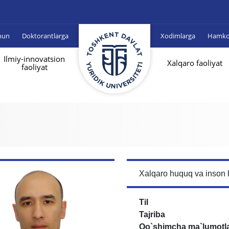
hun
Doktorantlarga
Xodimlarga
Hamkor
Ilmiy-innovatsion
Xalqaro faoliyat
faoliyat
Xalqaro huquq va inson 
Til
Tajriba
Qo`shimcha ma`lumotl