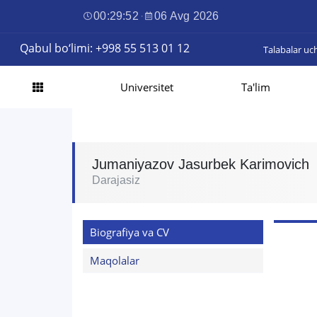
00:29:53
·
06 Avg 2026
Qabul bo‘limi: +998 55 513 01 12
Talabalar uc
Universitet
Ta'lim
Jumaniyazov Jasurbek Karimovich
Darajasiz
Biografiya va CV
Maqolalar