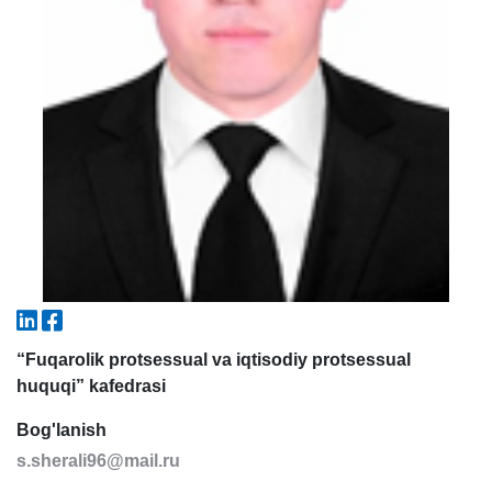
5. To'lov-kontrakt (2)
6. Elektron ariza (16)
7. Call-center (4)
8. Bakalavriat kvotasi (3)
9. Magistratura kvotasi (4)
✉️ Adminga yozish
“Fuqarolik protsessual va iqtisodiy protsessual
huquqi” kafedrasi
Bog'lanish
s.sherali96@mail.ru