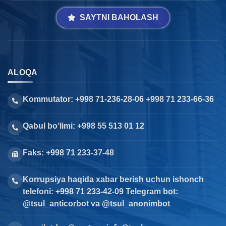
SAYTNI BAHOLASH
ALOQA
Kommutator: +998 71-236-28-06 +998 71 233-66-36
Qabul bo‘limi: +998 55 513 01 12
Faks: +998 71 233-37-48
Korrupsiya haqida xabar berish uchun ishonch
telefoni: +998 71 233-42-09 Telegram bot:
@tsul_anticorbot va @tsul_anonimbot