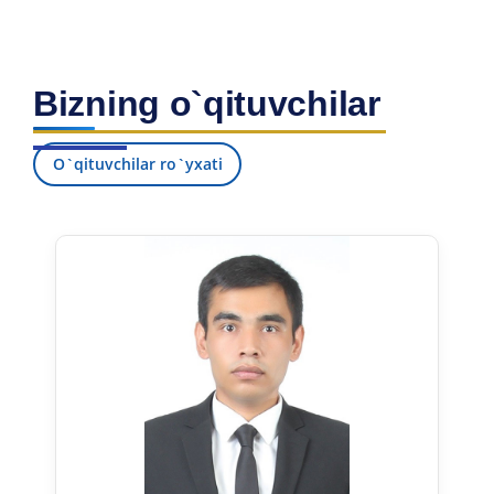
Bizning o`qituvchilar
O`qituvchilar ro`yxati