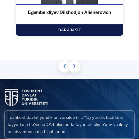
Egamberdiyev Dilshodjon Alisherovich
DARAJASIZ
‹
›
Toshkent davlat yuridik universiteti (TDYU) yuridik kadrlarni
tayyorlash bo‘yicha O‘zbekistonda tayanch oliy o‘quv va ilmiy-
uslubiy muassasa hisoblanadi.