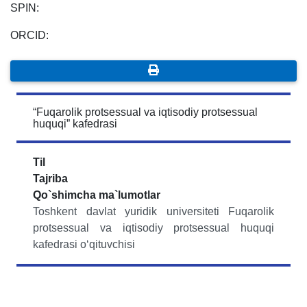
SPIN:
ORCID:
“Fuqarolik protsessual va iqtisodiy protsessual
huquqi” kafedrasi
Til
Tajriba
Qo`shimcha ma`lumotlar
Toshkent
davlat
yuridik
universiteti Fuqarolik
protsessual
va
iqtisodiy
protsessual
huquqi
kafedrasi
o‘qituvchisi