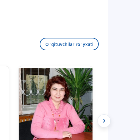
O`qituvchilar ro`yxati
›
TDYU qabul murojaatlari chati
Onlayn