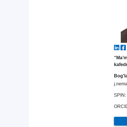
“Maʼm
kafed
Bog'l
j.nem
SPIN:
ORCI