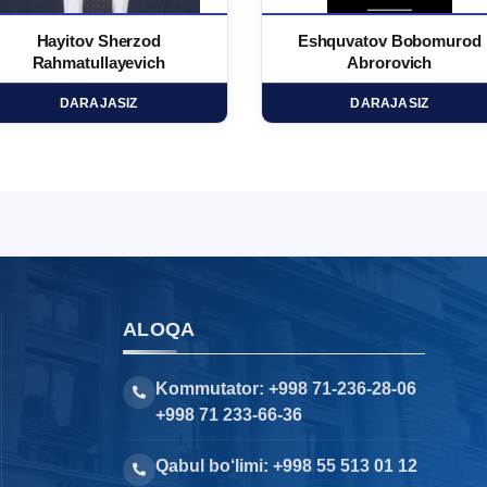
Hayitov Sherzod
Eshquvatov Bobomurod
Rahmatullayevich
Abrorovich
DARAJASIZ
DARAJASIZ
ALOQA
Kommutator: +998 71-236-28-06
+998 71 233-66-36
Qabul bo‘limi: +998 55 513 01 12