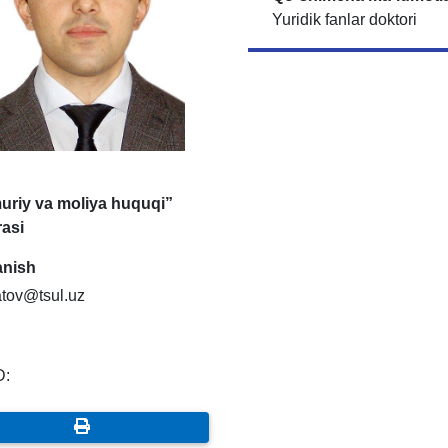
Yuridik fanlar doktori
uriy va moliya huquqi”
rasi
anish
atov@tsul.uz
D: