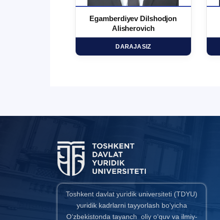
 Ma`rufjon
Egamberdiyev Dilshodjon
minovich
Alisherovich
HD
DARAJASIZ
Toshkent davlat yuridik universiteti (TDYU)
yuridik kadrlarni tayyorlash bo‘yicha
O‘zbekistonda tayanch oliy o‘quv va ilmiy-