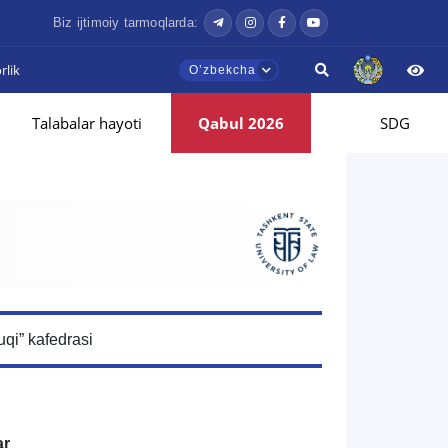
Biz ijtimoiy tarmoqlarda:
lik
Oʼzbekcha
Talabalar hayoti
Qabul 2026
SDG
qi” kafedrasi
ar