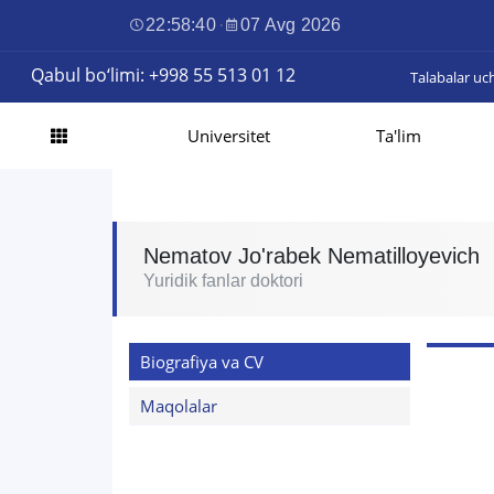
22:58:41
·
07 Avg 2026
Qabul bo‘limi: +998 55 513 01 12
Talabalar uc
Universitet
Ta'lim
Nematov Jo'rabek Nematilloyevich
Yuridik fanlar doktori
Biografiya va CV
Maqolalar