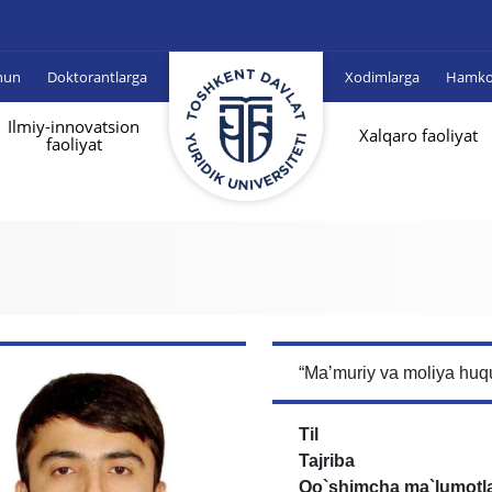
hun
Doktorantlarga
Xodimlarga
Hamkor
Ilmiy-innovatsion
Xalqaro faoliyat
faoliyat
“Maʼmuriy va moliya huqu
Til
Tajriba
Qo`shimcha ma`lumotl