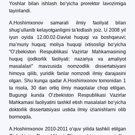
Yoshlar bilan ishlash bo‘yicha prorektor lavozimiga
tayinlandi.
A.Hoshimxonov samarali ilmiy faoliyat bilan
shug‘ullanib kelayotganligini ta’kidlash joiz. U 2008 yil
iyun oyida 12.00.02-Davlat huquqi va boshqaruvi;
ma’muriy huquq; moliya huquqi ixtisosligi bo‘yicha
“O‘zbekiston Respublikasi Vazirlar Mahkamasining
huquq ijodkorlik faoliyati: nazariya va amaliyot
masalalari” mavzusida nomzodlik dissertatsiyani
himoya qilib, yuridik fanlar nomzodi ilmiy darajasini
olgan. Shu kunga qadar A.Hoshimxonov tomonidan 1
ta risola, 30 dan ortiq ilmiy maqolalar chop etilgan.
Bugungi kunda O‘zbekiston Respublikasi Vazirlar
Mahkamasi faoliyatini tashkil etish masalalari bo‘yicha
doktorlik dissertatsiyasi ustida ilmiy izlanishlarni olib
bormoqda.
A.Hoshimxonov 2010-2011 o‘quv yilida tashkil etilgan