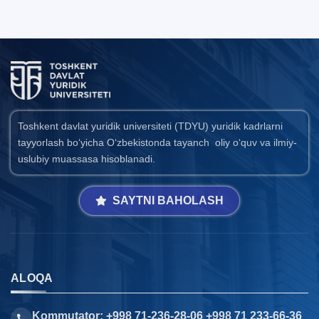
Toshkent davlat yuridik universiteti (TDYU) yuridik kadrlarni
tayyorlash bo‘yicha O‘zbekistonda tayanch oliy o‘quv va ilmiy-
uslubiy muassasa hisoblanadi.
SAYTNI BAHOLASH
ALOQA
Kommutator: +998 71-236-28-06 +998 71 233-66-36