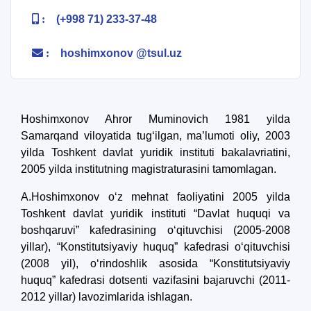
5. To'lov-kontrakt (2)
6. Elektron ariza (16)
:
(+998 71) 233-37-48
7. Call-center (4)
8. Bakalavriat kvotasi (3)
:
hoshimxonov @tsul.uz
9. Magistratura kvotasi (4)
✉️ Adminga yozish
Hoshimxonov Ahror Muminovich
1981 yilda
Samarqand viloyatida tug‘ilgan, ma’lumoti oliy, 2003
yilda Toshkent davlat yuridik instituti bakalavriatini,
2005 yilda institutning magistraturasini tamomlagan.
A.Hoshimxonov o‘z mehnat faoliyatini 2005 yilda
Toshkent davlat yuridik instituti “Davlat huquqi va
boshqaruvi” kafedrasining o‘qituvchisi (2005-2008
yillar), “Konstitutsiyaviy huquq” kafedrasi o‘qituvchisi
(2008 yil), o‘rindoshlik asosida “Konstitutsiyaviy
huquq” kafedrasi dotsenti vazifasini bajaruvchi (2011-
2012 yillar) lavozimlarida ishlagan.