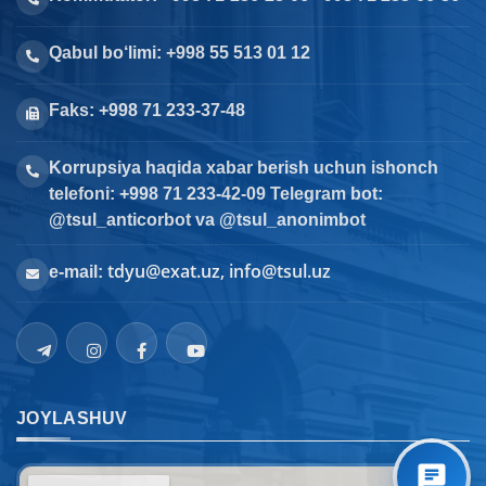
Qabul bo‘limi: +998 55 513 01 12
Faks: +998 71 233-37-48
Korrupsiya haqida xabar berish uchun ishonch
telefoni: +998 71 233-42-09 Telegram bot:
@tsul_anticorbot va @tsul_anonimbot
tdyu@exat.uz, info@tsul.uz
e-mail:
JOYLASHUV