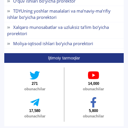
O‘quv ishlari bo‘yicha prorektor
TDYUning yoshlar masalalari va ma’naviy-ma’rifiy
ishlar bo‘yicha prorektori
Xalqaro munosabatlar va uzluksiz ta’lim bo‘yicha
prorektori
Moliya-iqtisod ishlari bo‘yicha prorektori
Ijtimoiy tarmoqlar
271
14,000
obunachilar
obunachilar
17,580
5,800
obunachilar
obunachilar