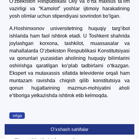
O‘zbekiston Respublikasi Oliy va o‘rta maxsus ta’lim
vazirligi va “Kamolot” yoshlar ijtimoiy harakatining
yosh olimlar uchun stipendiyasi sovrindori bo‘lgan.
A.Hoshimxonov universitetning huquqiy targ‘ibot
ishlarida ham faol ishtirok etadi. U Toshkent shahrida
joylashgan korxona, tashkilot, muassasalar va
mahallalarda O‘zbekiston Respublikasi Konstitutsiyasi
va qonunlari yuzasidan aholining huquqiy bilimlarini
oshirishga qaratilgan ko‘plab tadbirlarni o‘tkazgan.
Ekspert va mutaxassis sifatida televidenie orqali ham
muntazam ravishda chiqish qilib konstitutsiya va
qonun hujjatlarining mazmun-mohiyatini aholi
e’tiboriga yetkazishda ishtirok etib kelmoqda.
ortga
O'xshash sahifalar