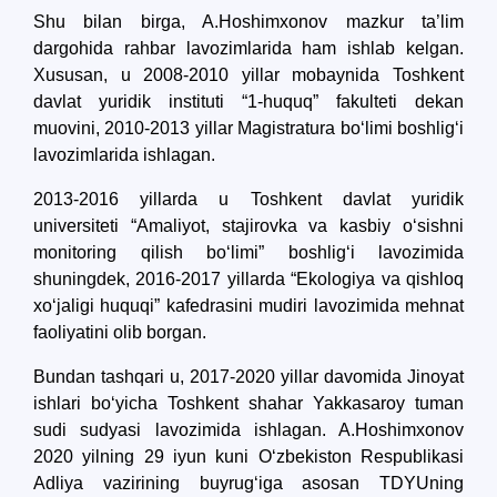
Shu bilan birga, A.Hoshimxonov mazkur ta’lim
dargohida rahbar lavozimlarida ham ishlab kelgan.
Xususan, u 2008-2010 yillar mobaynida Toshkent
davlat yuridik instituti “1-huquq” fakulteti dekan
muovini, 2010-2013 yillar Magistratura bo‘limi boshlig‘i
lavozimlarida ishlagan.
2013-2016 yillarda u Toshkent davlat yuridik
universiteti “Amaliyot, stajirovka va kasbiy o‘sishni
monitoring qilish bo‘limi” boshlig‘i lavozimida
shuningdek, 2016-2017 yillarda “Ekologiya va qishloq
xo‘jaligi huquqi” kafedrasini mudiri lavozimida mehnat
faoliyatini olib borgan.
Bundan tashqari u, 2017-2020 yillar davomida Jinoyat
ishlari bo‘yicha Toshkent shahar Yakkasaroy tuman
sudi sudyasi lavozimida ishlagan. A.Hoshimxonov
2020 yilning 29 iyun kuni O‘zbekiston Respublikasi
Adliya vazirining buyrug‘iga asosan TDYUning