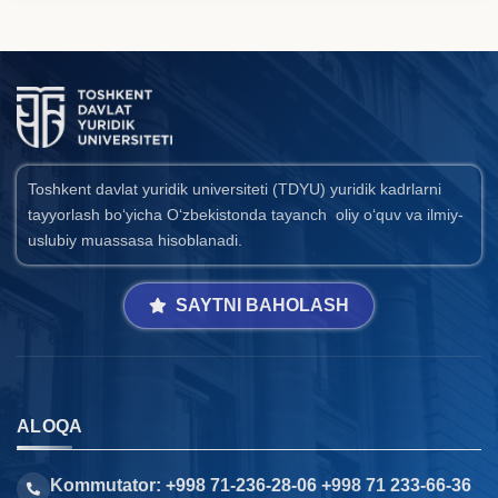
Toshkent davlat yuridik universiteti (TDYU) yuridik kadrlarni
tayyorlash bo‘yicha O‘zbekistonda tayanch oliy o‘quv va ilmiy-
uslubiy muassasa hisoblanadi.
SAYTNI BAHOLASH
ALOQA
Kommutator: +998 71-236-28-06 +998 71 233-66-36