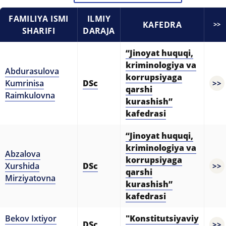
7. Call-center (4)
8. Bakalavriat kvotasi (3)
FAMILIYA ISMI
ILMIY
KAFEDRA
>>
SHARIFI
DARAJA
9. Magistratura kvotasi (4)
✉️ Adminga yozish
“Jinoyat huquqi,
kriminologiya va
Abdurasulova
korrupsiyaga
Kumrinisa
DSc
>>
qarshi
Raimkulovna
kurashish”
kafedrasi
“Jinoyat huquqi,
kriminologiya va
Abzalova
korrupsiyaga
Xurshida
DSc
>>
qarshi
Mirziyatovna
kurashish”
kafedrasi
Bekov Ixtiyor
"Konstitutsiyaviy
DSc
>>