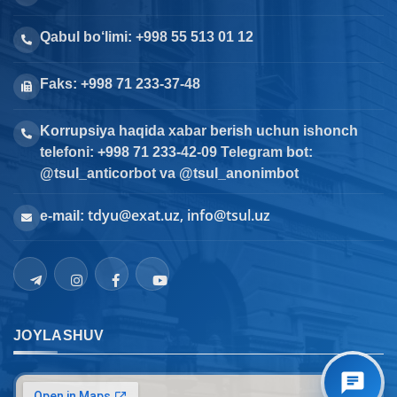
Qabul bo‘limi: +998 55 513 01 12
Faks: +998 71 233-37-48
Korrupsiya haqida xabar berish uchun ishonch
telefoni: +998 71 233-42-09 Telegram bot:
@tsul_anticorbot va @tsul_anonimbot
tdyu@exat.uz, info@tsul.uz
e-mail:
JOYLASHUV