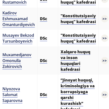
Rustamovich
huquq" kafedrasi
Kadirov
"Konstitutsiyaviy
Eshmuxamad
DSc
>>
huquq" kafedrasi
Omanturdiyevich
Musayev Bekzod
"Konstitutsiyaviy
DSc
>>
Tursunboyevich
huquq" kafedrasi
Xalqaro huquq
Muxamedjanov
va inson
Omonulla
DSc
>>
huquqlari
Zokirovich
kafedrasi
“Jinoyat huquqi,
kriminologiya va
Niyozova
korrupsiyaga
Salomat
DSc
>>
qarshi
Saparovna
kurashish”