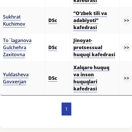
kafedrasi
“O‘zbek tili va
Sukhrat
DSc
adabiyoti”
>>
Kuchimov
kafedrasi
To`laganova
Jinoyat-
Gulchehra
DSc
protsessual
>>
Zaxitovna
huquqi kafedrasi
Xalqaro huquq
Yuldasheva
va inson
DSc
>>
Govxerjan
huquqlari
kafedrasi
1