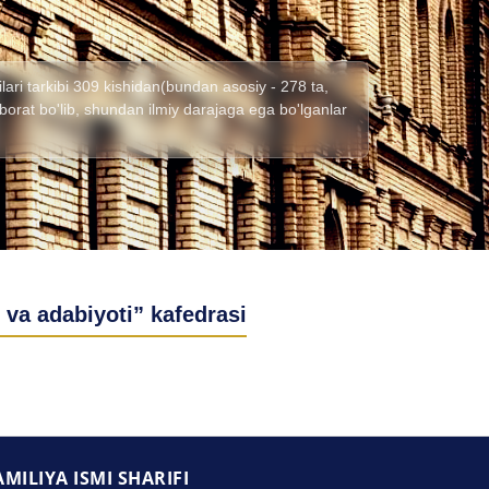
lari tarkibi 309 kishidan(bundan asosiy - 278 ta,
) iborat bo'lib, shundan ilmiy darajaga ega bo'lganlar
i va adabiyoti” kafedrasi
AMILIYA ISMI SHARIFI