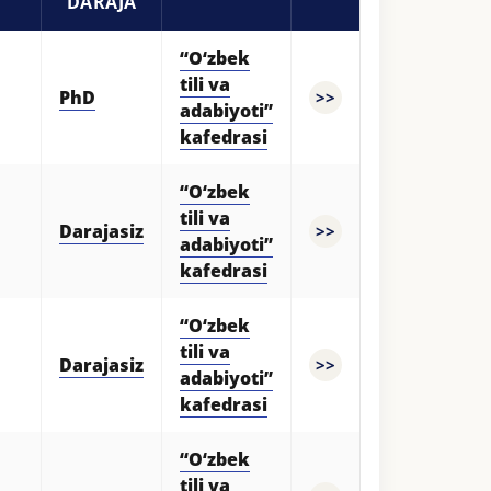
DARAJA
“O‘zbek
tili va
PhD
>>
adabiyoti”
kafedrasi
“O‘zbek
tili va
Darajasiz
>>
adabiyoti”
kafedrasi
“O‘zbek
tili va
Darajasiz
>>
adabiyoti”
kafedrasi
“O‘zbek
tili va