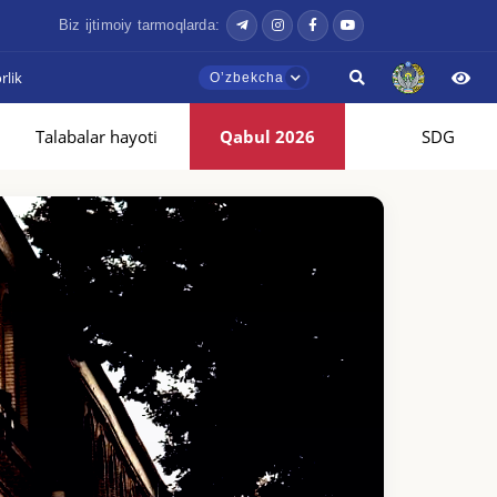
Biz ijtimoiy tarmoqlarda:
lik
Oʼzbekcha
Talabalar hayoti
Qabul 2026
SDG