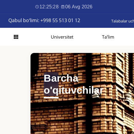
12:25:30
·
06 Avg 2026
Qabul bo‘limi: +998 55 513 01 12
Talabalar uc
Universitet
Ta'lim
Barcha
o'qituvchilar