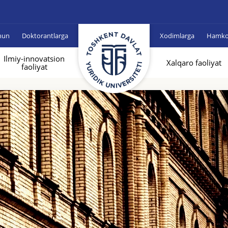
hun
Doktorantlarga
Xodimlarga
Hamkor
Ilmiy-innovatsion
Xalqaro faoliyat
faoliyat