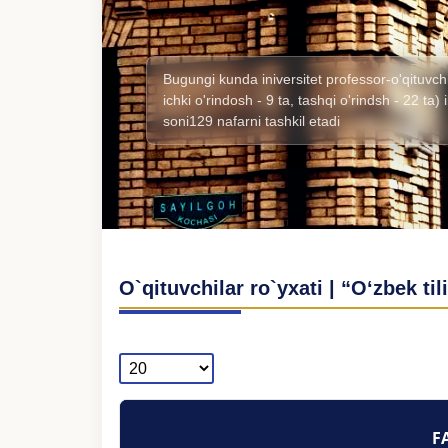
Bugungi kunda iniversitet professor-o'qituvchi
ichki o'rindosh - 9 ta, tashqi o'rindsh - 22 ta
soni129 nafarni tashkil etadi
O`qituvchilar ro`yxati | “O‘zbek til
F