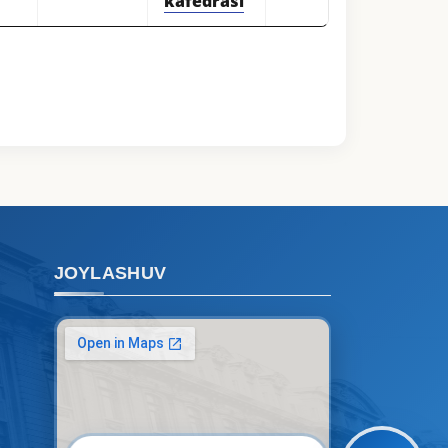
kafedrasi
Qabul bo'yicha murojaatlaringizni
ushbu chatda qoldiring.
Mavzuni tanlang — keyin shu
mavzudagi aniq savollar chiqadi:
1. Hujjatlar (bakalavr) (5)
2. Hujjatlar (magistr) (4)
3. Suhbat (bakalavr) (8)
4. Suhbat (magistr) (5)
5. To'lov-kontrakt (2)
6. Elektron ariza (16)
JOYLASHUV
7. Call-center (4)
8. Bakalavriat kvotasi (3)
9. Magistratura kvotasi (4)
✉️ Adminga yozish