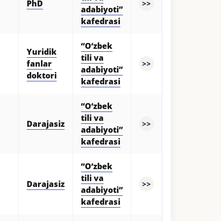
PhD
>>
adabiyoti”
kafedrasi
“O‘zbek
Yuridik
tili va
fanlar
>>
adabiyoti”
doktori
kafedrasi
“O‘zbek
tili va
Darajasiz
>>
adabiyoti”
kafedrasi
“O‘zbek
tili va
Darajasiz
>>
adabiyoti”
kafedrasi