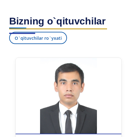
Bizning o`qituvchilar
O`qituvchilar ro`yxati