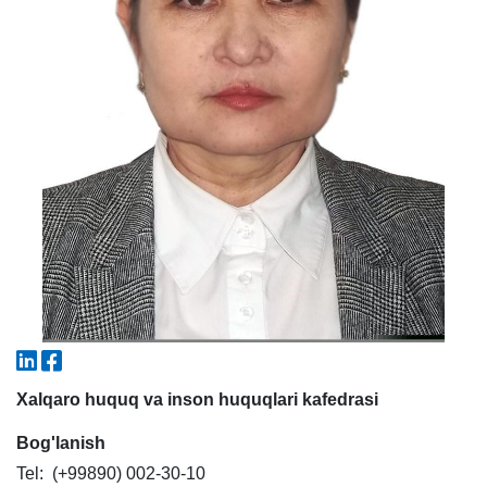
7. Call-center (4)
8. Bakalavriat kvotasi (3)
9. Magistratura kvotasi (4)
✉️ Adminga yozish
Xalqaro huquq va inson huquqlari kafedrasi
Bog'lanish
Tel: (+99890) 002-30-10