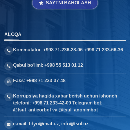
SAYTNI BAHOLASH
ALOQA
Kommutator: +998 71-236-28-06 +998 71 233-66-36
Qabul bo‘limi: +998 55 513 01 12
Faks: +998 71 233-37-48
Korrupsiya haqida xabar berish uchun ishonch
telefoni: +998 71 233-42-09 Telegram bot:
@tsul_anticorbot va @tsul_anonimbot
tdyu@exat.uz, info@tsul.uz
e-mail: