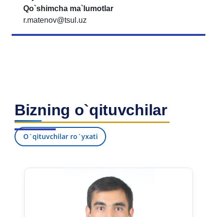
Qo`shimcha ma`lumotlar
r.matenov@tsul.uz
Bizning o`qituvchilar
O`qituvchilar ro`yxati