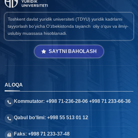
Toshkent davlat yuridik universiteti (TDYU) yuridik kadrlarni
tayyorlash bo‘yicha O‘zbekistonda tayanch oliy o‘quv va ilmiy-
uslubiy muassasa hisoblanadi.
SAYTNI BAHOLASH
ALOQA
Kommutator: +998 71-236-28-06 +998 71 233-66-36
Qabul bo‘limi: +998 55 513 01 12
Faks: +998 71 233-37-48