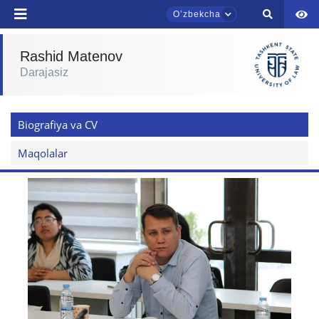
Oʼzbekcha
Rashid Matenov
TDYU qabul murojaatlari chati
Darajasiz
Onlayn
Assalomu alaykum! TDYU qabul murojaatlari
Biografiya va CV
chatiga xush kelibsiz.
Maqolalar
Qabul bo'yicha murojaatlaringizni ushbu
chatda qoldiring.
Mavzuni tanlang — keyin shu mavzudagi aniq
savollar chiqadi:
1. Hujjatlar (bakalavr) (5)
2. Hujjatlar (magistr) (4)
3. Suhbat (bakalavr) (8)
4. Suhbat (magistr) (5)
5. To'lov-kontrakt (2)
6. Elektron ariza (16)