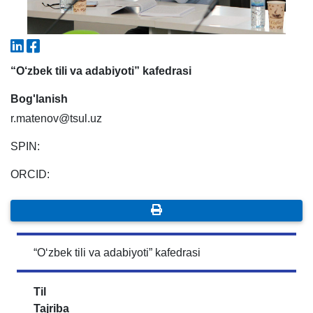
7. Call-center (4)
8. Bakalavriat kvotasi (3)
9. Magistratura kvotasi (4)
✉️ Adminga yozish
“O‘zbek tili va adabiyoti” kafedrasi
Bog'lanish
r.matenov@tsul.uz
SPIN:
ORCID:
“O‘zbek tili va adabiyoti” kafedrasi
Til
Tajriba