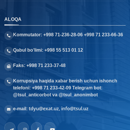
ALOQA
Kommutator: +998 71-236-28-06 +998 71 233-66-36
Qabul bo‘limi: +998 55 513 01 12
Faks: +998 71 233-37-48
Korrupsiya haqida xabar berish uchun ishonch
telefoni: +998 71 233-42-09 Telegram bot:
@tsul_anticorbot va @tsul_anonimbot
tdyu@exat.uz, info@tsul.uz
e-mail: