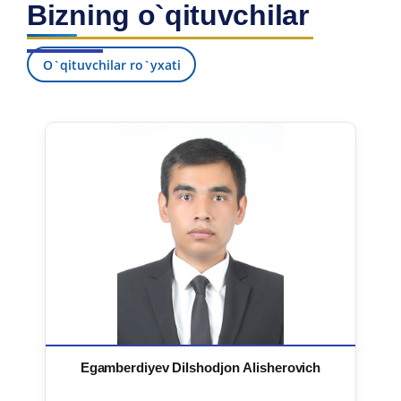
Bizning o`qituvchilar
7. Call-center (4)
8. Bakalavriat kvotasi (3)
9. Magistratura kvotasi (4)
✉️ Adminga yozish
O`qituvchilar ro`yxati
Egamberdiyev Dilshodjon Alisherovich