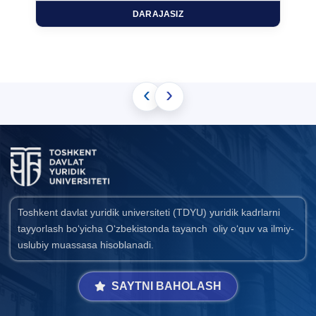
DARAJASIZ
‹
›
Toshkent davlat yuridik universiteti (TDYU) yuridik kadrlarni
tayyorlash bo‘yicha O‘zbekistonda tayanch oliy o‘quv va ilmiy-
uslubiy muassasa hisoblanadi.
SAYTNI BAHOLASH