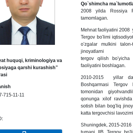
Qo`shimcha ma`lumotl
2008 yilda Rossiya Fe
tamomlagan.
Mehnat faoliyatini 2008 
Tergov bo'limi iqtisodiyo
o'zgalar mulkini talon-
jinoyatlarni
tergov qilish bo'yicha
yat huquqi, kriminologiya va
faoliyatini boshlagan.
psiyaga qarshi kurashish”
rasi
2010-2015 yillar dav
Boshqarmasi Tergov 
anish
tomonidan giyohvandli
7-715-11-11
qonunga xilof ravishda 
sotish bilan bog'liq jino
katta tergovchisi lavozim
D:
Shuningdek, 2015-2016 y
tumani IIB Tergov bo'li