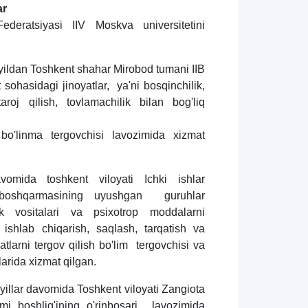
ar
deratsiyasi IIV Moskva universitetini
yildan Toshkent shahar Mirobod tumani IIB
t sohasidagi jinoyatlar, ya'ni bosqinchilik,
taroj qilish, tovlamachilik bilan bog'liq
 bo'linma tergovchisi lavozimida xizmat
omida toshkent viloyati Ichki ishlar
boshqarmasining uyushgan guruhlar
k vositalari va psixotrop moddalarni
ishlab chiqarish, saqlash, tarqatish va
yatlarni tergov qilish bo'lim tergovchisi va
larida xizmat qilgan.
illar davomida Toshkent viloyati Zangiota
mi boshlig'ining o'rinbosari lavozimida