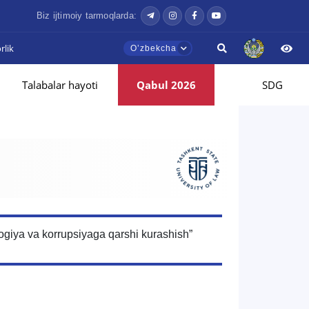
Biz ijtimoiy tarmoqlarda:
lik
Oʼzbekcha
Talabalar hayoti
Qabul 2026
SDG
logiya va korrupsiyaga qarshi kurashish”