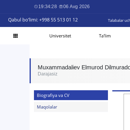
19:34:29
·
06 Avg 2026
Qabul bo‘limi: +998 55 513 01 12
Talabalar uc
Universitet
Ta'lim
Muxammadaliev Elmurod Dilmurado
Darajasiz
Biografiya va CV
Maqolalar