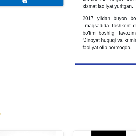
xizmat faoliyat yuritgan.
2017 yildan buyon bo'
maqsadida Toshkent davl
bo'limi boshlig'i lavozim
“Jinoyat huquqi va krimi
faoliyat olib bormoqda.