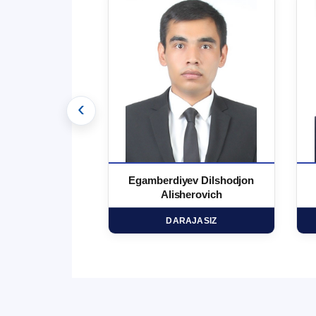
‹
 Ma`rufjon
Egamberdiyev Dilshodjon
minovich
Alisherovich
HD
DARAJASIZ