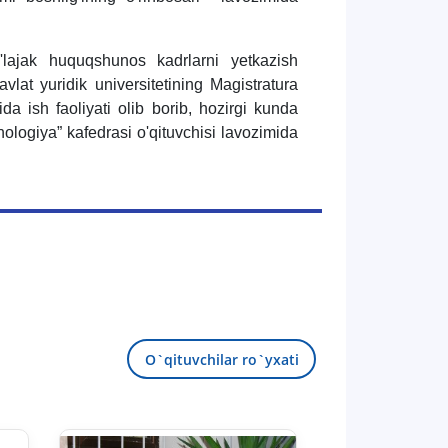
lajak huquqshunos kadrlarni yetkazish
at yuridik universitetining Magistratura
ida ish faoliyati olib borib, hozirgi kunda
nologiya” kafedrasi o'qituvchisi lavozimida
O`qituvchilar ro`yxati