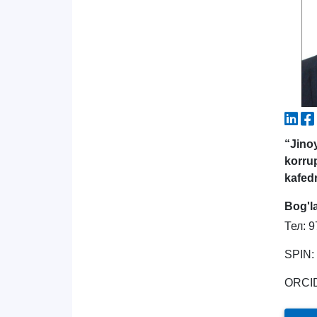
“Jino
korru
kafed
Bog'l
Тел: 9
SPIN:
ORCI