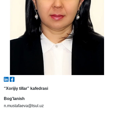
5. To'lov-kontrakt (2)
6. Elektron ariza (16)
7. Call-center (4)
8. Bakalavriat kvotasi (3)
9. Magistratura kvotasi (4)
✉️ Adminga yozish
“Xorijiy tillar” kafedrasi
Bog'lanish
n.mustafaeva@tsul.uz