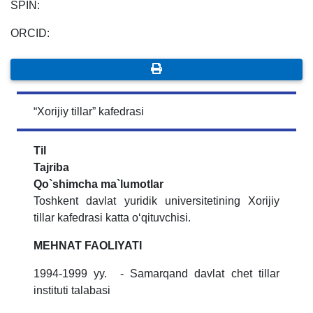
SPIN:
ORCID:
“Xorijiy tillar” kafedrasi
Til
Tajriba
Qo`shimcha ma`lumotlar
Toshkent davlat yuridik universitetining Xorijiy
tillar kafedrasi katta o‘qituvchisi.
MEHNAT FAOLIYATI
1994-1999 yy. - Samarqand davlat chet tillar
instituti talabasi