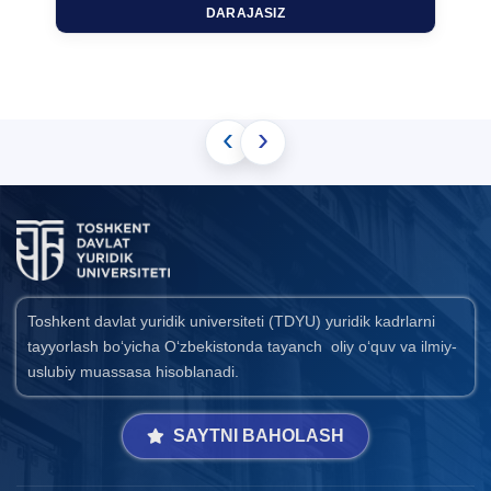
DARAJASIZ
‹
›
Toshkent davlat yuridik universiteti (TDYU) yuridik kadrlarni
tayyorlash bo‘yicha O‘zbekistonda tayanch oliy o‘quv va ilmiy-
uslubiy muassasa hisoblanadi.
SAYTNI BAHOLASH