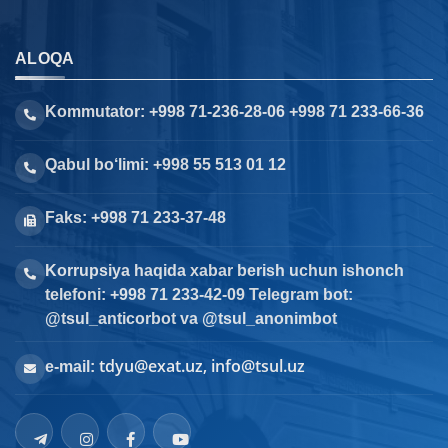
ALOQA
Kommutator: +998 71-236-28-06 +998 71 233-66-36
Qabul bo‘limi: +998 55 513 01 12
Faks: +998 71 233-37-48
Korrupsiya haqida xabar berish uchun ishonch
telefoni: +998 71 233-42-09 Telegram bot:
@tsul_anticorbot va @tsul_anonimbot
tdyu@exat.uz, info@tsul.uz
e-mail: