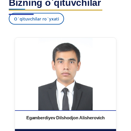
Bizning o`qituvchilar
O`qituvchilar ro`yxati
Egamberdiyev Dilshodjon Alisherovich