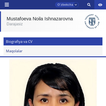
Oʼzbekcha
Mustafoeva Noila Ishnazarovna
Darajasiz
TDYU qabul murojaatlari chati
Onlayn
Biografiya va CV
Assalomu alaykum! TDYU qabul murojaatlari
chatiga xush kelibsiz.
Maqolalar
Qabul bo'yicha murojaatlaringizni ushbu
chatda qoldiring.
Mavzuni tanlang — keyin shu mavzudagi aniq
savollar chiqadi:
1. Hujjatlar (bakalavr) (5)
2. Hujjatlar (magistr) (4)
3. Suhbat (bakalavr) (8)
4. Suhbat (magistr) (5)