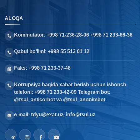
ALOQA
Kommutator: +998 71-236-28-06 +998 71 233-66-36
Qabul bo‘limi: +998 55 513 01 12
Faks: +998 71 233-37-48
Korrupsiya haqida xabar berish uchun ishonch
telefoni: +998 71 233-42-09 Telegram bot:
@tsul_anticorbot va @tsul_anonimbot
tdyu@exat.uz, info@tsul.uz
e-mail: