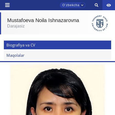
Oʼzbekcha
Mustafoeva Noila Ishnazarovna
Darajasiz
TDYU qabul murojaatlari chati
Onlayn
Biografiya va CV
Assalomu alaykum! TDYU qabul murojaatlari
chatiga xush kelibsiz.
Maqolalar
Qabul bo'yicha murojaatlaringizni ushbu
chatda qoldiring.
Mavzuni tanlang — keyin shu mavzudagi aniq
savollar chiqadi:
1. Hujjatlar (bakalavr) (5)
2. Hujjatlar (magistr) (4)
3. Suhbat (bakalavr) (8)
4. Suhbat (magistr) (5)