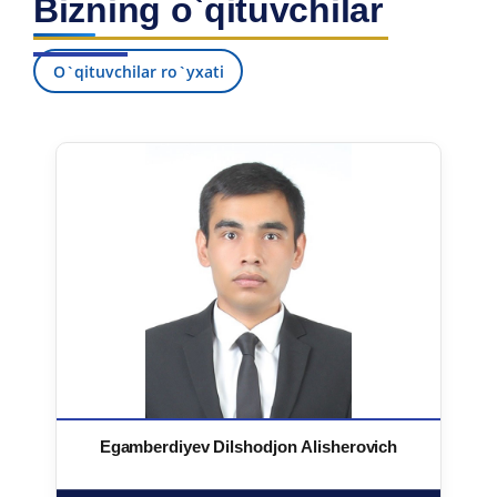
Bizning o`qituvchilar
O`qituvchilar ro`yxati
Egamberdiyev Dilshodjon Alisherovich