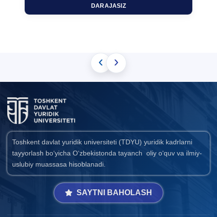
DARAJASIZ
‹
›
Toshkent davlat yuridik universiteti (TDYU) yuridik kadrlarni
tayyorlash bo‘yicha O‘zbekistonda tayanch oliy o‘quv va ilmiy-
uslubiy muassasa hisoblanadi.
SAYTNI BAHOLASH