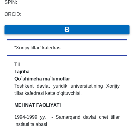
SPIN:
ORCID:
“Xorijiy tillar” kafedrasi
Til
Tajriba
Qo`shimcha ma`lumotlar
Toshkent davlat yuridik universitetining Xorijiy
tillar kafedrasi katta o‘qituvchisi.
MEHNAT FAOLIYATI
1994-1999 yy. - Samarqand davlat chet tillar
instituti talabasi