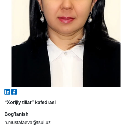
5. To'lov-kontrakt (2)
6. Elektron ariza (16)
7. Call-center (4)
8. Bakalavriat kvotasi (3)
9. Magistratura kvotasi (4)
✉️ Adminga yozish
“Xorijiy tillar” kafedrasi
Bog'lanish
n.mustafaeva@tsul.uz