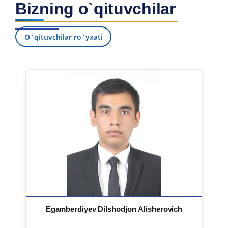
Bizning o`qituvchilar
7. Call-center (4)
8. Bakalavriat kvotasi (3)
9. Magistratura kvotasi (4)
✉️ Adminga yozish
O`qituvchilar ro`yxati
Egamberdiyev Dilshodjon Alisherovich