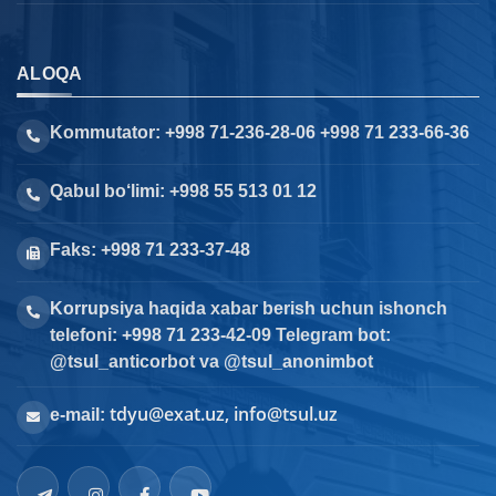
ALOQA
Kommutator: +998 71-236-28-06 +998 71 233-66-36
Qabul bo‘limi: +998 55 513 01 12
Faks: +998 71 233-37-48
Korrupsiya haqida xabar berish uchun ishonch
telefoni: +998 71 233-42-09 Telegram bot:
@tsul_anticorbot va @tsul_anonimbot
tdyu@exat.uz, info@tsul.uz
e-mail: