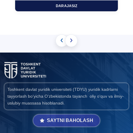
DARAJASIZ
‹
›
Toshkent davlat yuridik universiteti (TDYU) yuridik kadrlarni
tayyorlash bo‘yicha O‘zbekistonda tayanch oliy o‘quv va ilmiy-
uslubiy muassasa hisoblanadi.
SAYTNI BAHOLASH