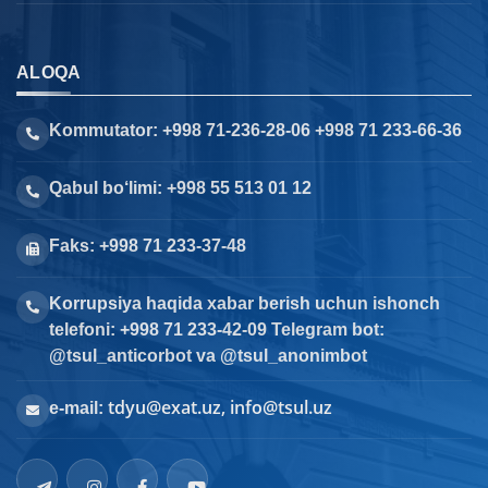
ALOQA
Kommutator: +998 71-236-28-06 +998 71 233-66-36
Qabul bo‘limi: +998 55 513 01 12
Faks: +998 71 233-37-48
Korrupsiya haqida xabar berish uchun ishonch
telefoni: +998 71 233-42-09 Telegram bot:
@tsul_anticorbot va @tsul_anonimbot
tdyu@exat.uz, info@tsul.uz
e-mail: