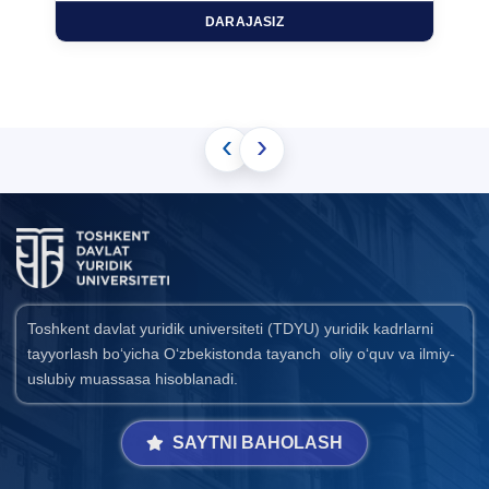
DARAJASIZ
‹
›
Toshkent davlat yuridik universiteti (TDYU) yuridik kadrlarni
tayyorlash bo‘yicha O‘zbekistonda tayanch oliy o‘quv va ilmiy-
uslubiy muassasa hisoblanadi.
SAYTNI BAHOLASH