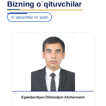
Bizning o`qituvchilar
7. Call-center (4)
8. Bakalavriat kvotasi (3)
9. Magistratura kvotasi (4)
✉️ Adminga yozish
O`qituvchilar ro`yxati
Egamberdiyev Dilshodjon Alisherovich