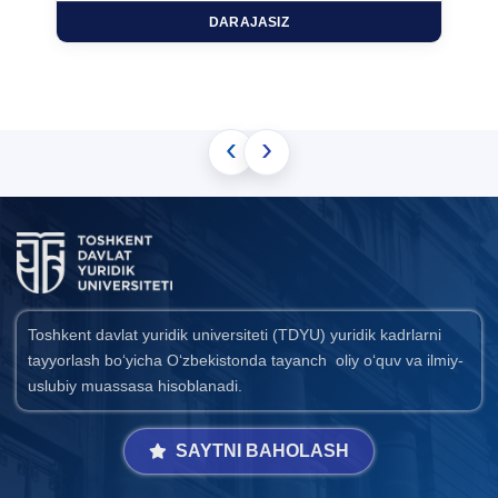
DARAJASIZ
‹
›
Toshkent davlat yuridik universiteti (TDYU) yuridik kadrlarni
tayyorlash bo‘yicha O‘zbekistonda tayanch oliy o‘quv va ilmiy-
uslubiy muassasa hisoblanadi.
SAYTNI BAHOLASH