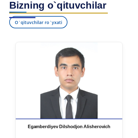
Bizning o`qituvchilar
7. Call-center (4)
8. Bakalavriat kvotasi (3)
9. Magistratura kvotasi (4)
✉️ Adminga yozish
O`qituvchilar ro`yxati
Egamberdiyev Dilshodjon Alisherovich