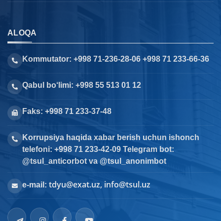
ALOQA
Kommutator: +998 71-236-28-06 +998 71 233-66-36
Qabul bo‘limi: +998 55 513 01 12
Faks: +998 71 233-37-48
Korrupsiya haqida xabar berish uchun ishonch
telefoni: +998 71 233-42-09 Telegram bot:
@tsul_anticorbot va @tsul_anonimbot
tdyu@exat.uz, info@tsul.uz
e-mail: