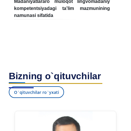
Madaniyatlararo muloqot lingvomadaniy
kompetentsiyadagi ta'lim mazmunining
namunasi sifatida
Bizning o`qituvchilar
O`qituvchilar ro`yxati