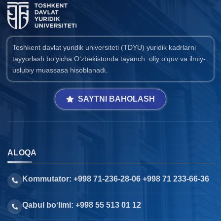
Toshkent davlat yuridik universiteti (TDYU) yuridik kadrlarni
tayyorlash bo‘yicha O‘zbekistonda tayanch oliy o‘quv va ilmiy-
uslubiy muassasa hisoblanadi.
SAYTNI BAHOLASH
ALOQA
Kommutator: +998 71-236-28-06 +998 71 233-66-36
Qabul bo‘limi: +998 55 513 01 12