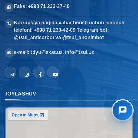
Faks: +998 71 233-37-48
Korrupsiya haqida xabar berish uchun ishonch
telefoni: +998 71 233-42-09 Telegram bot:
@tsul_anticorbot va @tsul_anonimbot
tdyu@exat.uz, info@tsul.uz
e-mail:
JOYLASHUV