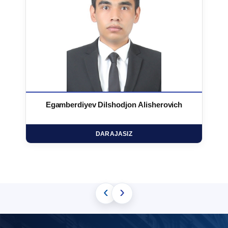
Egamberdiyev Dilshodjon Alisherovich
DARAJASIZ
‹
›