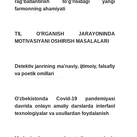
rag‘batlantirish to‘g‘risidagi yangi
farmonning ahamiyati
7. Call-center (4)
8. Bakalavriat kvotasi (3)
9. Magistratura kvotasi (4)
✉️ Adminga yozish
TIL O'RGANISH JARAYONINDA
MOTIVASIYANI OSHIRISH MASALALARI
Detektiv janrining ma'naviy, ijtimoiy, falsafiy
va poetik omillari
O‘zbekistonda Covid-19 pandemiyasi
davrida onlayn amaliy darslarda interfaol
texnologiyalar va usullardan foydalanish