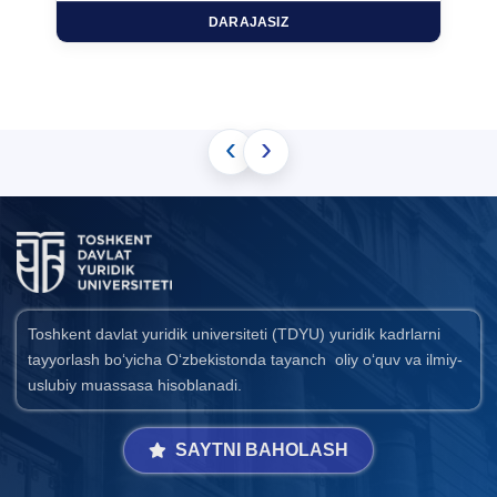
DARAJASIZ
‹
›
Toshkent davlat yuridik universiteti (TDYU) yuridik kadrlarni
tayyorlash bo‘yicha O‘zbekistonda tayanch oliy o‘quv va ilmiy-
uslubiy muassasa hisoblanadi.
SAYTNI BAHOLASH