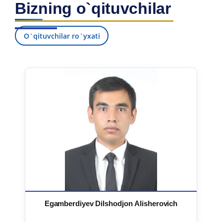
Bizning o`qituvchilar
7. Call-center (4)
8. Bakalavriat kvotasi (3)
9. Magistratura kvotasi (4)
✉️ Adminga yozish
O`qituvchilar ro`yxati
Egamberdiyev Dilshodjon Alisherovich