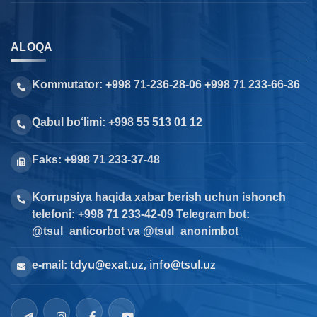
ALOQA
Kommutator: +998 71-236-28-06 +998 71 233-66-36
Qabul bo‘limi: +998 55 513 01 12
Faks: +998 71 233-37-48
Korrupsiya haqida xabar berish uchun ishonch
telefoni: +998 71 233-42-09 Telegram bot:
@tsul_anticorbot va @tsul_anonimbot
tdyu@exat.uz, info@tsul.uz
e-mail: