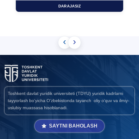
DARAJASIZ
‹
›
Toshkent davlat yuridik universiteti (TDYU) yuridik kadrlarni
tayyorlash bo‘yicha O‘zbekistonda tayanch oliy o‘quv va ilmiy-
uslubiy muassasa hisoblanadi.
SAYTNI BAHOLASH