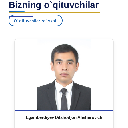
Bizning o`qituvchilar
7. Call-center (4)
8. Bakalavriat kvotasi (3)
9. Magistratura kvotasi (4)
✉️ Adminga yozish
O`qituvchilar ro`yxati
Egamberdiyev Dilshodjon Alisherovich