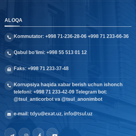
ALOQA
Kommutator: +998 71-236-28-06 +998 71 233-66-36
Qabul bo‘limi: +998 55 513 01 12
Faks: +998 71 233-37-48
Korrupsiya haqida xabar berish uchun ishonch
telefoni: +998 71 233-42-09 Telegram bot:
@tsul_anticorbot va @tsul_anonimbot
tdyu@exat.uz, info@tsul.uz
e-mail: