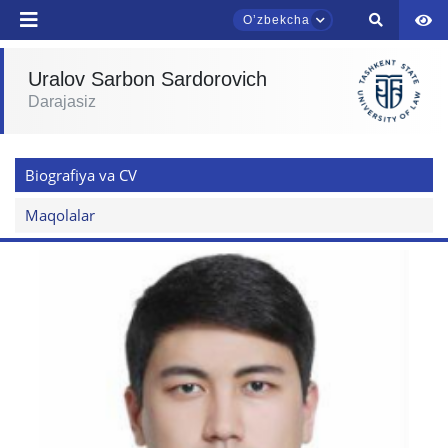
Oʼzbekcha
Uralov Sarbon Sardorovich
Darajasiz
TDYU qabul murojaatlari chati
Onlayn
Biografiya va CV
Assalomu alaykum! TDYU qabul murojaatlari
chatiga xush kelibsiz.
Maqolalar
Qabul bo'yicha murojaatlaringizni ushbu
chatda qoldiring.
Mavzuni tanlang — keyin shu mavzudagi aniq
savollar chiqadi:
1. Hujjatlar (bakalavr) (5)
2. Hujjatlar (magistr) (4)
3. Suhbat (bakalavr) (8)
4. Suhbat (magistr) (5)