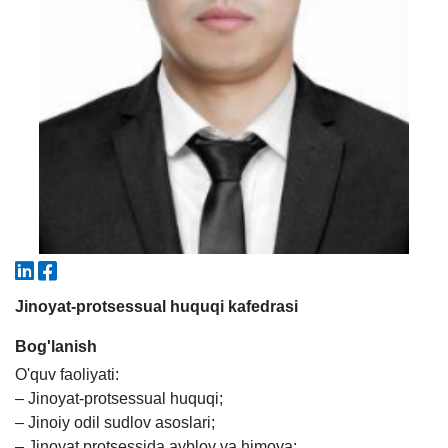
5. To'lov-kontrakt (2)
6. Elektron ariza (16)
7. Call-center (4)
8. Bakalavriat kvotasi (3)
9. Magistratura kvotasi (4)
✉️ Adminga yozish
Jinoyat-protsessual huquqi kafedrasi
Bog'lanish
O'quv faoliyati:
– Jinoyat-protsessual huquqi;
– Jinoiy odil sudlov asoslari;
– Jinoyat protsessida ayblov va himoya;