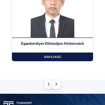
Egamberdiyev Dilshodjon Alisherovich
DARAJASIZ
‹
›