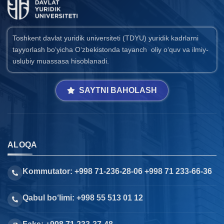
Toshkent davlat yuridik universiteti (TDYU) yuridik kadrlarni
tayyorlash bo‘yicha O‘zbekistonda tayanch oliy o‘quv va ilmiy-
uslubiy muassasa hisoblanadi.
SAYTNI BAHOLASH
ALOQA
Kommutator: +998 71-236-28-06 +998 71 233-66-36
Qabul bo‘limi: +998 55 513 01 12