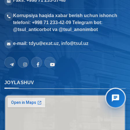
Faks: +998 71 233-37-48
Korrupsiya haqida xabar berish uchun ishonch
telefoni: +998 71 233-42-09 Telegram bot:
@tsul_anticorbot va @tsul_anonimbot
tdyu@exat.uz, info@tsul.uz
e-mail:
JOYLASHUV