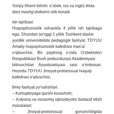
Xorijiy tillarni bilishi: o'zbek, rus va ingliz tilida
dars mashg'ulotlarini olib boradi.
Ish tajribasi:
Huquqshunoslik sohasida 4 yillik ish tajribaga
ega. Shundan so'nggi 1 yillik Toshkent davlat
yuridik universitetida pedagogik faoliyat. TDYUU
Amaliy huquqshunoslik kafedrasi mas'ul
o'qituvchisi. Bir paytning o'zida O'zbekiston
Respublikasi Bosh prokuraturasi Akademiyasi
bitiruvchilari Assotsiatsiyasi raisi o'rinbosari.
Hozirda TDYUU Jinoyat-protsessual huquqi
kafedrasi o'qituvchisi.
Ilmiy faoliyat yo'nalishlari:
– Korruptsiyaga qarshi kurashish;
– Xufyona va norasmiy iqtisodiyotni bartaraf etish
masalalari;
– Jinoyat-protsessual qonunchiligida