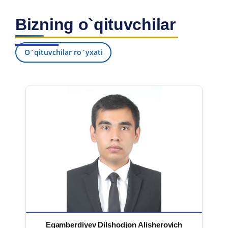
Bizning o`qituvchilar
O`qituvchilar ro`yxati
Egamberdiyev Dilshodjon Alisherovich