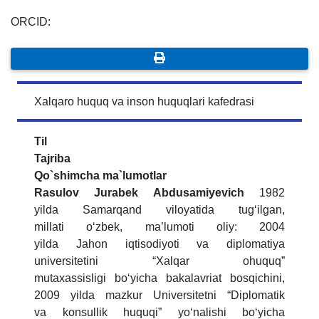
ORCID:
Xalqaro huquq va inson huquqlari kafedrasi
Til
Tajriba
Qo`shimcha ma`lumotlar
Rasulov Jurabek Abdusamiyevich
1982
yilda Samarqand viloyatida tug‘ilgan,
millati o‘zbek, ma’lumoti oliy: 2004
yilda Jahon iqtisodiyoti va diplomatiya
universitetini “Xalqar ohuquq”
mutaxassisligi bo‘yicha bakalavriat bosqichini,
2009 yilda mazkur Universitetni “Diplomatik
va konsullik huquqi” yo‘nalishi bo‘yicha