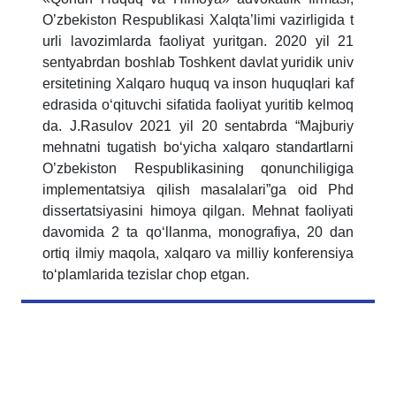
O’zbekiston Respublikasi Xalqta’limi vazirligida t
urli lavozimlarda faoliyat yuritgan. 2020 yil 21
sentyabrdan boshlab Toshkent davlat yuridik univ
ersitetining Xalqaro huquq va inson huquqlari kaf
edrasida o‘qituvchi sifatida faoliyat yuritib kelmoq
da.
J.Rasulov 2021 yil 20 sentabrda “Majburiy
mehnatni tugatish bo‘yicha xalqaro standartlarni
O’zbekiston Respublikasining qonunchiligiga
implementatsiya qilish masalalari”ga oid Phd
dissertatsiyasini himoya qilgan. Mehnat faoliyati
davomida 2 ta qo‘llanma, monografiya, 20 dan
ortiq ilmiy maqola, xalqaro va milliy konferensiya
to‘plamlarida tezislar chop etgan.