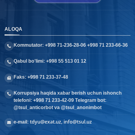
ALOQA
Kommutator: +998 71-236-28-06 +998 71 233-66-36
Qabul bo‘limi: +998 55 513 01 12
Faks: +998 71 233-37-48
Korrupsiya haqida xabar berish uchun ishonch
telefoni: +998 71 233-42-09 Telegram bot:
@tsul_anticorbot va @tsul_anonimbot
tdyu@exat.uz, info@tsul.uz
e-mail: