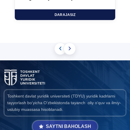
DARAJASIZ
‹
›
Toshkent davlat yuridik universiteti (TDYU) yuridik kadrlarni
tayyorlash bo‘yicha O‘zbekistonda tayanch oliy o‘quv va ilmiy-
uslubiy muassasa hisoblanadi.
SAYTNI BAHOLASH