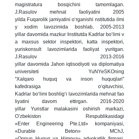
magistratura bosqichini tamomlagan.
J.Rasulov mehnat faoliyatini 2005
yilda Fuqarolik jamiyatini o‘rganishi nstitutida ilmi
y xodim lavozimida boshlab, 2005-2013
yillar davomida mazkur Institutda Kadrlar bo‘limi v
a maxsus sektor inspektori, katta inspektori,
yuriskonsult lavozimlarida faoliyat yuritgan.
J.Rasulov 2013-2016
yillar davomida Jahon iqtisodiyoti va diplomatiya
universiteti YuNYeSKOning
“Xalqaro huquq va inson huquqlari”
kafedrasiga o‘qituvchisi,
Kadrlar bo‘limi boshlig‘i lavozimlarida mehnat fao
liyatini davom ettirgan. 2016-2020
yillar Yuristlar malakasini oshirish markazi,
O’zbekiston Respublikasidagi
«Enter Engineering Pte.Ltd» kompaniyasi,
«Durable Beton» MChJ,
«Qonun Huquq va Himoya» advokatlik firmasi,