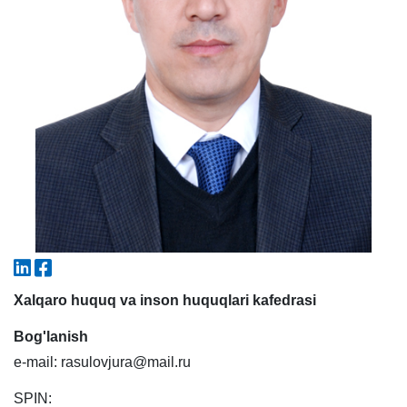
5. To'lov-kontrakt (2)
6. Elektron ariza (16)
7. Call-center (4)
8. Bakalavriat kvotasi (3)
9. Magistratura kvotasi (4)
✉️ Adminga yozish
Xalqaro huquq va inson huquqlari kafedrasi
Bog'lanish
e-mail: rasulovjura@mail.ru
SPIN: