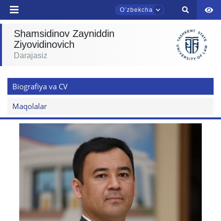
Oʼzbekcha
Shamsidinov Zayniddin
Ziyovidinovich
TDYU qabul murojaatlari chati
Darajasiz
Onlayn
Biografiya va CV
Assalomu alaykum! TDYU qabul murojaatlari
chatiga xush kelibsiz.
Maqolalar
Qabul bo'yicha murojaatlaringizni ushbu
chatda qoldiring.
Mavzuni tanlang — keyin shu mavzudagi aniq
savollar chiqadi:
1. Hujjatlar (bakalavr) (5)
2. Hujjatlar (magistr) (4)
3. Suhbat (bakalavr) (8)
4. Suhbat (magistr) (5)