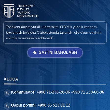
Toshkent davlat yuridik universiteti (TDYU) yuridik kadrlarni
tayyorlash bo‘yicha O‘zbekistonda tayanch oliy o‘quv va ilmiy-
uslubiy muassasa hisoblanadi.
SAYTNI BAHOLASH
ALOQA
Kommutator: +998 71-236-28-06 +998 71 233-66-36
Qabul bo‘limi: +998 55 513 01 12