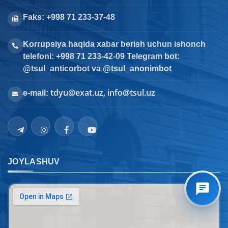
Faks: +998 71 233-37-48
Korrupsiya haqida xabar berish uchun ishonch
telefoni: +998 71 233-42-09 Telegram bot:
@tsul_anticorbot va @tsul_anonimbot
tdyu@exat.uz, info@tsul.uz
e-mail:
JOYLASHUV