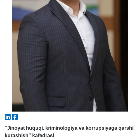
5. To'lov-kontrakt (2)
6. Elektron ariza (16)
7. Call-center (4)
8. Bakalavriat kvotasi (3)
9. Magistratura kvotasi (4)
✉️ Adminga yozish
“Jinoyat huquqi, kriminologiya va korrupsiyaga qarshi
kurashish” kafedrasi