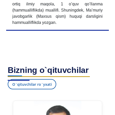
ortiq ilmiy maqola, 1 oʼquv qoʼllanma
(hammualliflikda)
muallifi
. Shuningdek, Maʼmuriy
javobgarlik (Maxsus qism) huquqi darsligini
hammualliflikda yozgan.
Bizning o`qituvchilar
O`qituvchilar ro`yxati