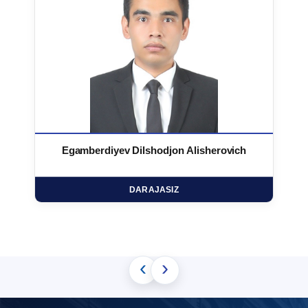
Egamberdiyev Dilshodjon Alisherovich
DARAJASIZ
‹
›