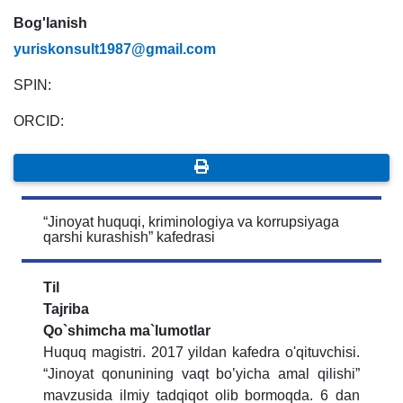
Bog'lanish
yuriskonsult1987@gmail.com
SPIN:
ORCID:
“Jinoyat huquqi, kriminologiya va korrupsiyaga
qarshi kurashish” kafedrasi
Til
Tajriba
Qo`shimcha ma`lumotlar
Huquq magistri. 2017 yildan kafedra o'qituvchisi.
“Jinoyat qonunining vaqt bo’yicha amal qilishi”
mavzusida ilmiy tadqiqot olib bormoqda. 6 dan