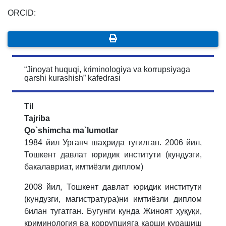
ORCID:
“Jinoyat huquqi, kriminologiya va korrupsiyaga
qarshi kurashish” kafedrasi
Til
Tajriba
Qo`shimcha ma`lumotlar
1984 йил Урганч шаҳрида туғилган.
2006 йил,
Тошкент давлат юридик институти (кундузги,
бакалавриат, имтиёзли диплом)
2008 йил,
Тошкент давлат
юридик институти
(кундузги, магистратура)ни имтиёзли диплом
билан тугатган. Бугунги кунда Жиноят ҳуқуқи,
криминология ва коррупцияга қарши курашиш