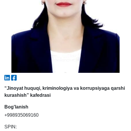
5. To'lov-kontrakt (2)
6. Elektron ariza (16)
7. Call-center (4)
8. Bakalavriat kvotasi (3)
9. Magistratura kvotasi (4)
✉️ Adminga yozish
“Jinoyat huquqi, kriminologiya va korrupsiyaga qarshi
kurashish” kafedrasi
Bog'lanish
+998935069160
SPIN: