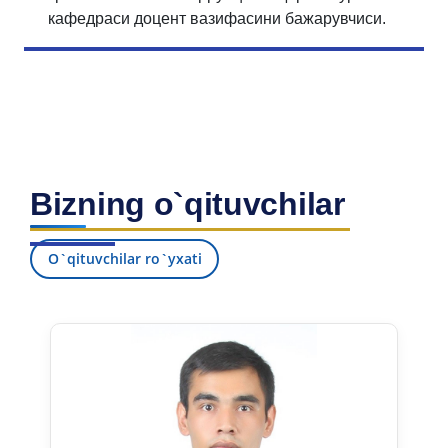
кафедраси доцент вазифасини бажарувчиси.
Bizning o`qituvchilar
O`qituvchilar ro`yxati