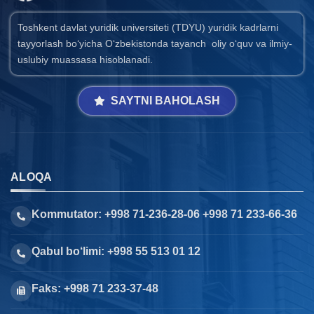
Toshkent davlat yuridik universiteti (TDYU) yuridik kadrlarni
tayyorlash bo‘yicha O‘zbekistonda tayanch oliy o‘quv va ilmiy-
uslubiy muassasa hisoblanadi.
SAYTNI BAHOLASH
ALOQA
Kommutator: +998 71-236-28-06 +998 71 233-66-36
Qabul bo‘limi: +998 55 513 01 12
Faks: +998 71 233-37-48