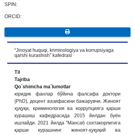
SPIN:
ORCID:
“Jinoyat huquqi, kriminologiya va korrupsiyaga
qarshi kurashish” kafedrasi
Til
Tajriba
Qo`shimcha ma`lumotlar
юридик фанлар бўйича фалсафа доктори
(PhD), доцент вазифасини бажарувчи. Жиноят
ҳуқуқи, криминология ва коррупцияга қарши
курашиш кафедрасидa 2015 йилдaн буён
ишлaйди. 2021 йилдa “Мансаб сохтакорлигига
қарши курашнинг жиноят-ҳуқуқий ва