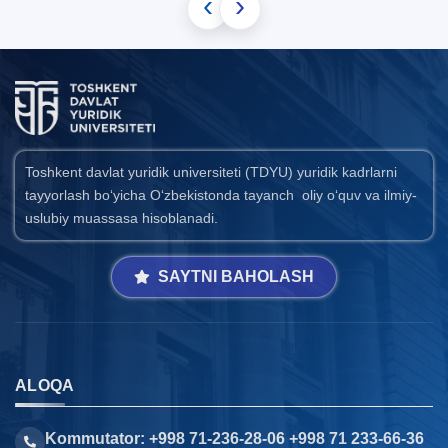
‹
›
Toshkent davlat yuridik universiteti (TDYU) yuridik kadrlarni
tayyorlash bo‘yicha O‘zbekistonda tayanch oliy o‘quv va ilmiy-
uslubiy muassasa hisoblanadi.
SAYTNI BAHOLASH
ALOQA
Kommutator: +998 71-236-28-06 +998 71 233-66-36