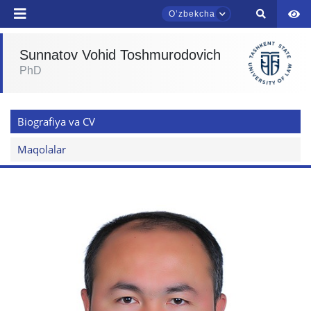
Oʼzbekcha
Sunnatov Vohid Toshmurodovich
PhD
TDYU qabul murojaatlari chati
Onlayn
Biografiya va CV
Assalomu alaykum! TDYU qabul murojaatlari
chatiga xush kelibsiz.
Maqolalar
Qabul bo'yicha murojaatlaringizni ushbu
chatda qoldiring.
Mavzuni tanlang — keyin shu mavzudagi aniq
savollar chiqadi:
1. Hujjatlar (bakalavr) (5)
2. Hujjatlar (magistr) (4)
3. Suhbat (bakalavr) (8)
4. Suhbat (magistr) (5)