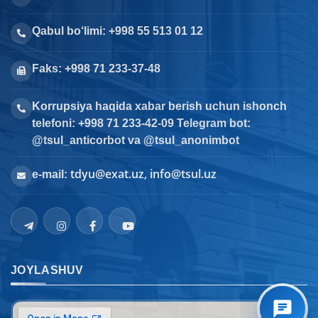
Qabul bo‘limi: +998 55 513 01 12
Faks: +998 71 233-37-48
Korrupsiya haqida xabar berish uchun ishonch
telefoni: +998 71 233-42-09 Telegram bot:
@tsul_anticorbot va @tsul_anonimbot
tdyu@exat.uz, info@tsul.uz
e-mail:
JOYLASHUV