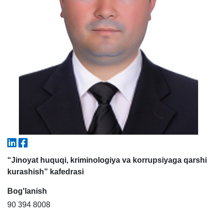
5. To'lov-kontrakt (2)
6. Elektron ariza (16)
7. Call-center (4)
8. Bakalavriat kvotasi (3)
9. Magistratura kvotasi (4)
✉️ Adminga yozish
“Jinoyat huquqi, kriminologiya va korrupsiyaga qarshi
kurashish” kafedrasi
Bog'lanish
90 394 8008