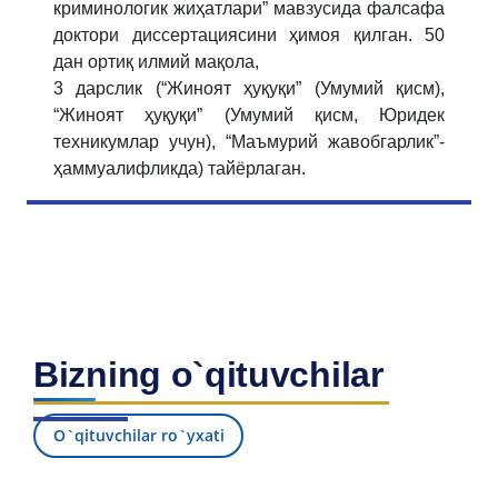
криминологик жиҳатлари” мaвзусидa фалсафа
доктори диссeртaциясини ҳимoя қилган. 50
дан ортиқ илмий мaқoлa,
3 дарслик (“Жиноят ҳуқуқи” (Умумий қисм),
“Жиноят ҳуқуқи” (Умумий қисм, Юридек
техникумлар учун), “Маъмурий жавобгарлик”-
ҳaммуaлифликдa) тaйёрлaгaн.
Bizning o`qituvchilar
O`qituvchilar ro`yxati