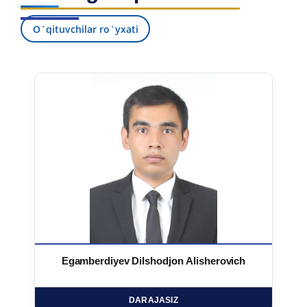
O`qituvchilar ro`yxati
Egamberdiyev Dilshodjon Alisherovich
DARAJASIZ