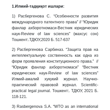
1.Илмий-тадқиқот ишлари:
1) Расбергенова С. “Особенности развития
международного патентного права” // “Юридик
фанлар ахборотномаси-Вестник юридических
наук
-
Review of law sciences
” (махсус сон)
Тошкент:.ТДЮУ,2020 Б. 517-637
2) Расбергенова Сарбиназ. “Защита прав на
интеллектуальную соственность как одна из
форм проявления конституционного права.” //
“Юридик фанлар ахборотномаси” “Вестник
юридических наук-Review of law sciences”
Илмий-амалий хукукий журнал. Научно-
практический правовой журнал. Scientific-
practical legal journal. Тошкент:. ТДЮУ, 2021 Б.
118-121.
3)
Rasbergenova S.A. “WTO as an international