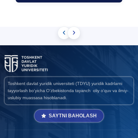
‹
›
Toshkent davlat yuridik universiteti (TDYU) yuridik kadrlarni
tayyorlash bo‘yicha O‘zbekistonda tayanch oliy o‘quv va ilmiy-
uslubiy muassasa hisoblanadi.
SAYTNI BAHOLASH