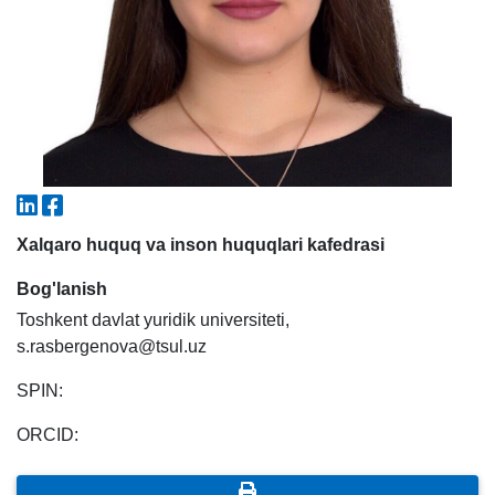
3. Suhbat (bakalavr) (8)
4. Suhbat (magistr) (5)
5. To'lov-kontrakt (2)
6. Elektron ariza (16)
7. Call-center (4)
8. Bakalavriat kvotasi (3)
9. Magistratura kvotasi (4)
✉️ Adminga yozish
Xalqaro huquq va inson huquqlari kafedrasi
Bog'lanish
Toshkent davlat yuridik universiteti,
s.rasbergenova@tsul.uz
SPIN:
ORCID: