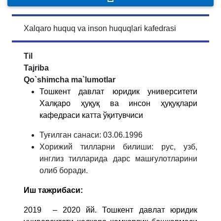
Xalqaro huquq va inson huquqlari kafedrasi
Til
Tajriba
Qo`shimcha ma`lumotlar
Тошкент давлат юридик университети
Халқаро ҳуқуқ ва инсон ҳуқуқлари
кафедраси катта ўқитувчиси
Туғилган санаси
:
03.06.1996
Хорижий тилларни билиши
:
рус, узб,
инглиз тилларида дарс машғулотларини
олиб боради.
Иш тажрибаси
:
2019 – 2020 йй. Тошкент давлат юридик