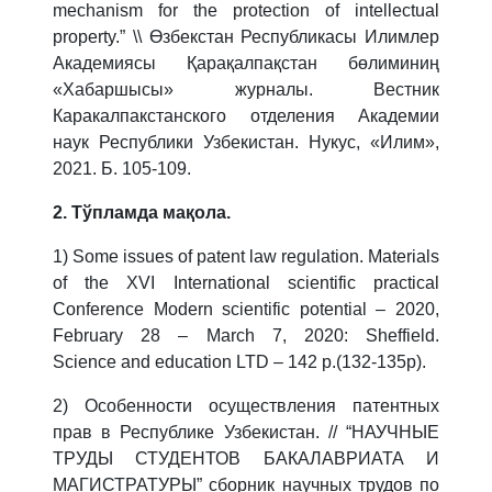
mechanism for the protection of intellectual
property.”
\\ Өзбекстан Республикасы Илимлер
Академиясы Қарақалпақстан бөлиминиң
«Хабаршысы» журналы. Вестник
Каракалпакстанского отделения Академии
наук Республики Узбекистан. Нукус
, «
Илим
»,
2021.
Б
. 105-109.
2. Тўпламда мақола.
1) Some issues of patent law regulation. M
a
terials
of the
XVI International scientific practical
Conference Modern scientific potential – 2020,
February 28 – March 7, 2020: Sheffield.
Science and education LTD
– 142
p
.(132-135
p
).
2) Особенности осуществления патентных
прав в Республике Узбекистан.
// “НАУЧНЫЕ
ТРУДЫ СТУДЕНТОВ БАКАЛАВРИАТА И
МАГИСТРАТУРЫ” сборник научных трудов по