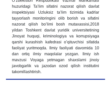
Oʼzbekiston Respublikasi Vazirlar Mahkamasi
huzuridagi Taʼlim sifatini nazorat qilish davlat
inspektsiyasi Uzluksiz taʼlim tizimida kadrlar
tayyorlash monitoringini olib borish va sifatini
nazorat qilish boʼlimi bosh mutaxassisi,2018
yildan Toshkent davlat yuridik universitetining
Jinoyat huquqi, kriminologiya va korrupsiyaga
qarshi kurashish kafedrasi oʼqituvchisi sifatida
faoliyat yuritmoqda. Ilmiy faoliyati davomida 10
dan ortiq ilmiy maqolalar yozgan. Ilmiy ish
mavzusi Voyaga yetmagan shaxslarni jinoiy
javobgarlik va jazodan ozod qilish institutini
takomillashtirish.