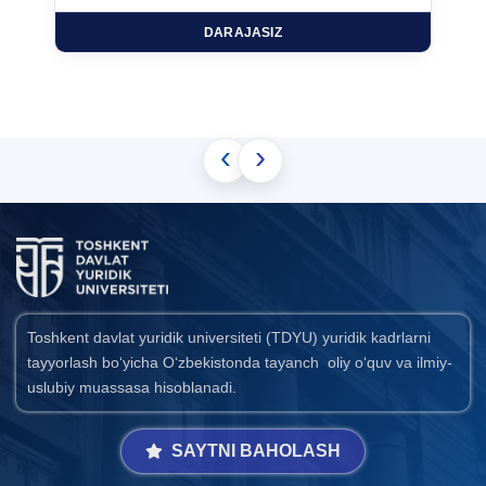
DARAJASIZ
‹
›
Toshkent davlat yuridik universiteti (TDYU) yuridik kadrlarni
tayyorlash bo‘yicha O‘zbekistonda tayanch oliy o‘quv va ilmiy-
uslubiy muassasa hisoblanadi.
SAYTNI BAHOLASH