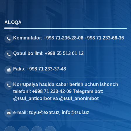
ALOQA
Kommutator: +998 71-236-28-06 +998 71 233-66-36
Qabul bo‘limi: +998 55 513 01 12
Faks: +998 71 233-37-48
Korrupsiya haqida xabar berish uchun ishonch
telefoni: +998 71 233-42-09 Telegram bot:
@tsul_anticorbot va @tsul_anonimbot
tdyu@exat.uz, info@tsul.uz
e-mail: