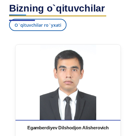
Bizning o`qituvchilar
O`qituvchilar ro`yxati
Egamberdiyev Dilshodjon Alisherovich