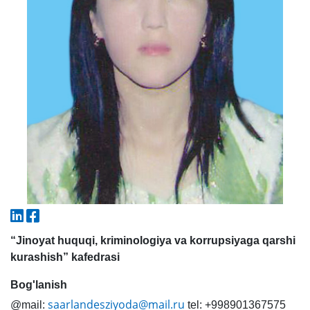
5. To'lov-kontrakt (2)
6. Elektron ariza (16)
7. Call-center (4)
8. Bakalavriat kvotasi (3)
9. Magistratura kvotasi (4)
✉️ Adminga yozish
“Jinoyat huquqi, kriminologiya va korrupsiyaga qarshi
kurashish” kafedrasi
Bog'lanish
saarlandesziyoda@mail.ru
@mail:
tel: +998901367575