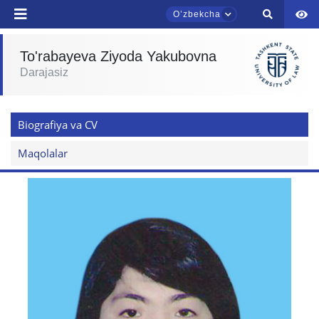
Oʼzbekcha
To'rabayeva Ziyoda Yakubovna
Darajasiz
TDYU qabul murojaatlari chati
Onlayn
Biografiya va CV
Assalomu alaykum! TDYU qabul murojaatlari
chatiga xush kelibsiz.
Maqolalar
Qabul bo'yicha murojaatlaringizni ushbu
chatda qoldiring.
Mavzuni tanlang — keyin shu mavzudagi aniq
savollar chiqadi:
1. Hujjatlar (bakalavr) (5)
2. Hujjatlar (magistr) (4)
3. Suhbat (bakalavr) (8)
4. Suhbat (magistr) (5)