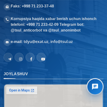
Faks: +998 71 233-37-48
Korrupsiya haqida xabar berish uchun ishonch
telefoni: +998 71 233-42-09 Telegram bot:
@tsul_anticorbot va @tsul_anonimbot
tdyu@exat.uz, info@tsul.uz
e-mail:
JOYLASHUV