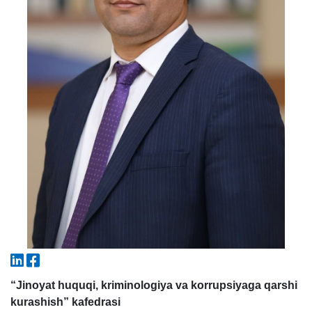
5. To'lov-kontrakt (2)
6. Elektron ariza (16)
7. Call-center (4)
8. Bakalavriat kvotasi (3)
9. Magistratura kvotasi (4)
✉️ Adminga yozish
“Jinoyat huquqi, kriminologiya va korrupsiyaga qarshi
kurashish” kafedrasi