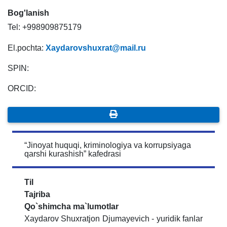
Bog'lanish
Tel: +998909875179
El.pochta:
Xaydarovshuxrat@mail.ru
SPIN:
ORCID:
“Jinoyat huquqi, kriminologiya va korrupsiyaga
qarshi kurashish” kafedrasi
Til
Tajriba
Qo`shimcha ma`lumotlar
Xaydarov Shuxratjon Djumayevich - yuridik fanlar