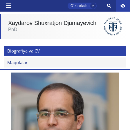
Oʼzbekcha
Xaydarov Shuxratjon Djumayevich
PhD
TDYU qabul murojaatlari chati
Onlayn
Biografiya va CV
Assalomu alaykum! TDYU qabul murojaatlari
chatiga xush kelibsiz.
Maqolalar
Qabul bo'yicha murojaatlaringizni ushbu
chatda qoldiring.
Mavzuni tanlang — keyin shu mavzudagi aniq
savollar chiqadi:
1. Hujjatlar (bakalavr) (5)
2. Hujjatlar (magistr) (4)
3. Suhbat (bakalavr) (8)
4. Suhbat (magistr) (5)