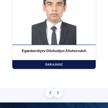
Egamberdiyev Dilshodjon Alisherovich
DARAJASIZ
‹
›