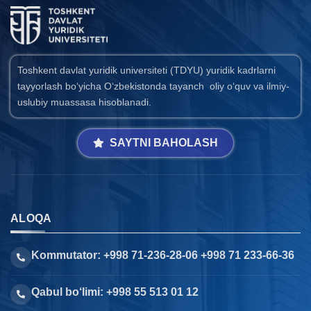
Toshkent davlat yuridik universiteti (TDYU) yuridik kadrlarni
tayyorlash bo‘yicha O‘zbekistonda tayanch oliy o‘quv va ilmiy-
uslubiy muassasa hisoblanadi.
SAYTNI BAHOLASH
ALOQA
Kommutator: +998 71-236-28-06 +998 71 233-66-36
Qabul bo‘limi: +998 55 513 01 12