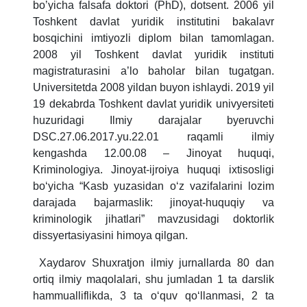
boʼyicha falsafa doktori (PhD), dotsent. 2006 yil
Toshkent davlat yuridik institutini bakalavr
bosqichini imtiyozli diplom bilan tamomlagan.
2008 yil Toshkent davlat yuridik instituti
magistraturasini a’lo baholar bilan tugatgan.
Universitetda 2008 yildan buyon ishlaydi. 2019 yil
19 dekabrda Toshkent davlat yuridik univyersiteti
huzuridagi Ilmiy darajalar byeruvchi
DSC.27.06.2017.yu.22.01 raqamli ilmiy
kengashda 12.00.08 – Jinoyat huquqi,
Kriminologiya. Jinoyat-ijroiya huquqi ixtisosligi
bo‘yicha “Kasb yuzasidan o‘z vazifalarini lozim
darajada bajarmaslik: jinoyat-huquqiy va
kriminologik jihatlari” mavzusidagi doktorlik
dissyertasiyasini himoya qilgan.
Xaydarov Shuxratjon ilmiy jurnallarda 80 dan
ortiq ilmiy maqolalari, shu jumladan 1 ta darslik
hammualliflikda, 3 ta o‘quv qo‘llanmasi, 2 ta