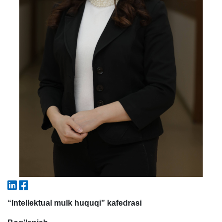
5. To'lov-kontrakt (2)
6. Elektron ariza (16)
7. Call-center (4)
8. Bakalavriat kvotasi (3)
9. Magistratura kvotasi (4)
✉️ Adminga yozish
“Intellektual mulk huquqi” kafedrasi