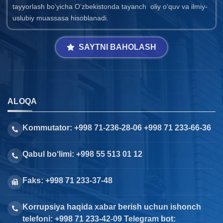
tayyorlash bo‘yicha O‘zbekistonda tayanch oliy o‘quv va ilmiy-
uslubiy muassasa hisoblanadi.
SAYTNI BAHOLASH
ALOQA
Kommutator: +998 71-236-28-06 +998 71 233-66-36
Qabul bo‘limi: +998 55 513 01 12
Faks: +998 71 233-37-48
Korrupsiya haqida xabar berish uchun ishonch
telefoni: +998 71 233-42-09 Telegram bot: