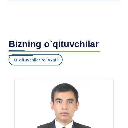
Bizning o`qituvchilar
O`qituvchilar ro`yxati