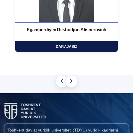
Egamberdiyev Dilshodjon Alisherovich
DARAJASIZ
‹
›
Toshkent davlat yuridik universiteti (TDYU) yuridik kadrlarni