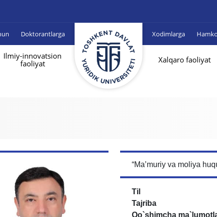
hun
Doktorantlarga
Xodimlarga
Hamkor
Ilmiy-innovatsion
Xalqaro faoliyat
faoliyat
“Maʼmuriy va moliya huqu
Til
Tajriba
Qo`shimcha ma`lumotl