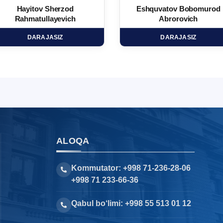
Hayitov Sherzod
Eshquvatov Bobomurod
Rahmatullayevich
Abrorovich
DARAJASIZ
DARAJASIZ
ALOQA
Kommutator: +998 71-236-28-06
+998 71 233-66-36
Qabul bo‘limi: +998 55 513 01 12