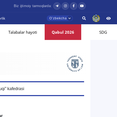
Biz ijtimoiy tarmoqlarda:
lik
Oʼzbekcha
Talabalar hayoti
Qabul 2026
SDG
qi” kafedrasi
ar