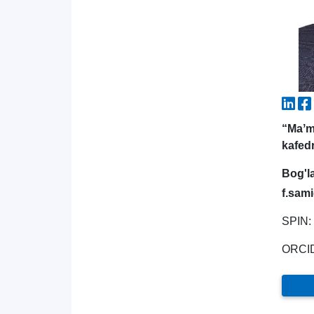
“Maʼm
kafed
Bog'l
f.sam
SPIN:
ORCI