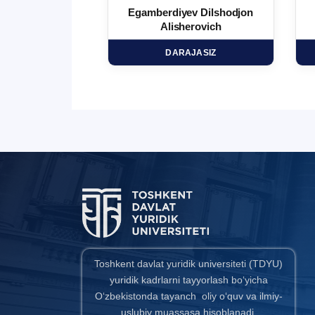
 Ma`rufjon
Egamberdiyev Dilshodjon
minovich
Alisherovich
HD
DARAJASIZ
Toshkent davlat yuridik universiteti (TDYU)
yuridik kadrlarni tayyorlash bo‘yicha
O‘zbekistonda tayanch oliy o‘quv va ilmiy-
uslubiy muassasa hisoblanadi.