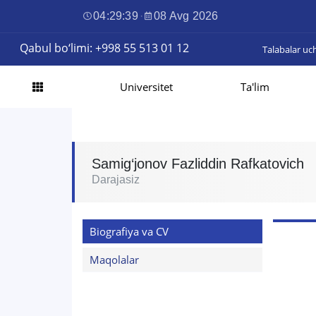
04:29:40
·
08 Avg 2026
Qabul bo‘limi: +998 55 513 01 12
Talabalar uc
Universitet
Ta'lim
Samig‘jonov Fazliddin Rafkatovich
Darajasiz
Biografiya va CV
Maqolalar