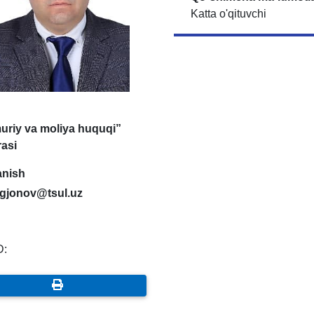
Katta o'qituvchi
uriy va moliya huquqi”
rasi
anish
igjonov@tsul.uz
D: