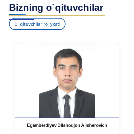
Bizning o`qituvchilar
O`qituvchilar ro`yxati
Egamberdiyev Dilshodjon Alisherovich