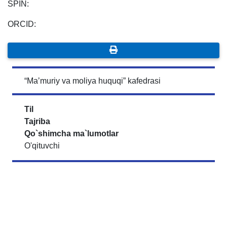
SPIN:
ORCID:
“Maʼmuriy va moliya huquqi” kafedrasi
Til
Tajriba
Qo`shimcha ma`lumotlar
O'qituvchi