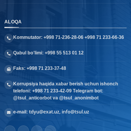
ALOQA
Kommutator: +998 71-236-28-06 +998 71 233-66-36
Qabul bo‘limi: +998 55 513 01 12
Faks: +998 71 233-37-48
Korrupsiya haqida xabar berish uchun ishonch
telefoni: +998 71 233-42-09 Telegram bot:
@tsul_anticorbot va @tsul_anonimbot
tdyu@exat.uz, info@tsul.uz
e-mail: