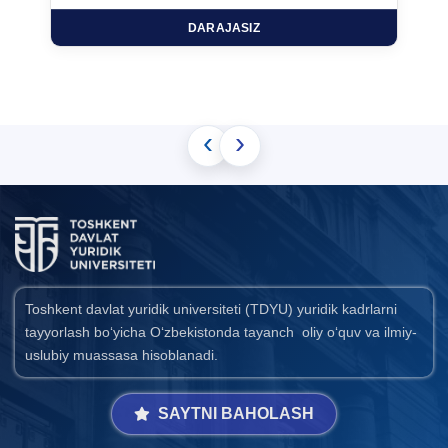
DARAJASIZ
‹
›
Toshkent davlat yuridik universiteti (TDYU) yuridik kadrlarni
tayyorlash bo‘yicha O‘zbekistonda tayanch oliy o‘quv va ilmiy-
uslubiy muassasa hisoblanadi.
SAYTNI BAHOLASH