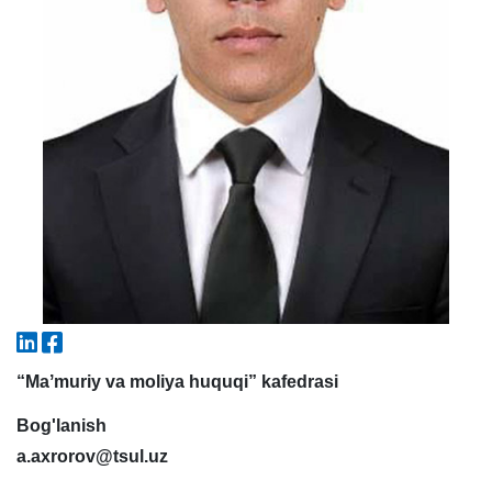
7. Call-center (4)
8. Bakalavriat kvotasi (3)
9. Magistratura kvotasi (4)
✉️ Adminga yozish
“Maʼmuriy va moliya huquqi” kafedrasi
Bog'lanish
a.axrorov@tsul.uz