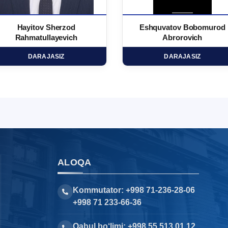
Hayitov Sherzod
Eshquvatov Bobomurod
Rahmatullayevich
Abrorovich
DARAJASIZ
DARAJASIZ
ALOQA
Kommutator: +998 71-236-28-06
+998 71 233-66-36
Qabul bo‘limi: +998 55 513 01 12