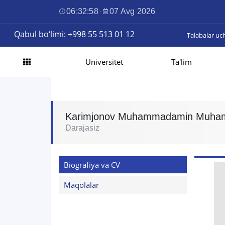
06:32:59
·
07 Avg 2026
Qabul bo‘limi: +998 55 513 01 12
Talabalar uc
Universitet
Ta'lim
Karimjonov Muhammadamin Muham
Darajasiz
Biografiya va CV
Maqolalar