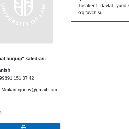
Toshkent davlat yuridi
o'qituvchisi.
at huquqi" kafedrasi
anish
99891 151 37 42
:
Mmkarimjonov@gmail.com
D: