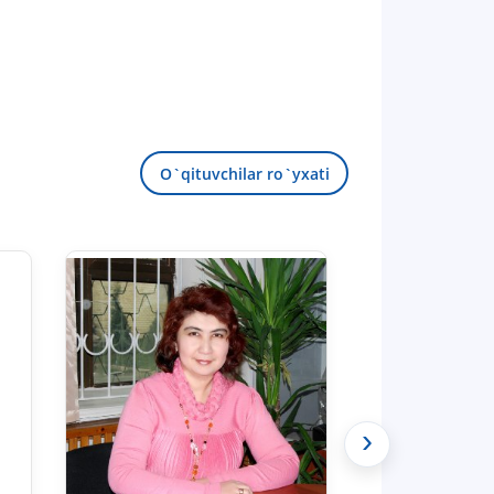
O`qituvchilar ro`yxati
›
TDYU qabul murojaatlari chati