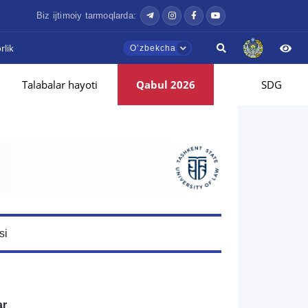
Biz ijtimoiy tarmoqlarda:
lik
Oʼzbekcha
Talabalar hayoti
Qabul 2026
SDG
si
ar