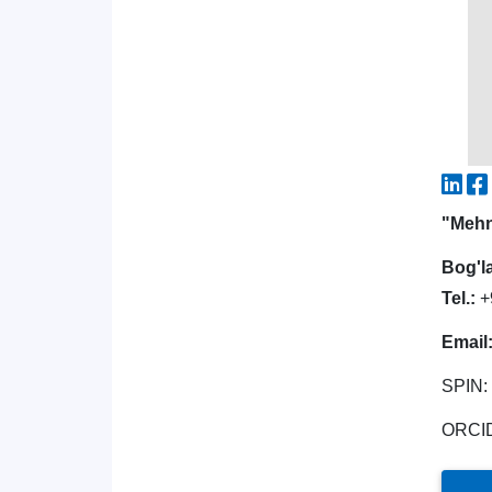
"Mehn
Bog'l
Tel.:
+
Email
SPIN:
ORCI