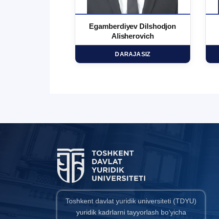
 Ma`rufjon
Egamberdiyev Dilshodjon
minovich
Alisherovich
HD
DARAJASIZ
Toshkent davlat yuridik universiteti (TDYU)
yuridik kadrlarni tayyorlash bo‘yicha