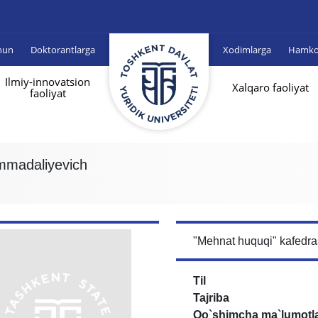
hun
Doktorantlarga
Xodimlarga
Hamkor
Ilmiy-innovatsion
Xalqaro faoliyat
faoliyat
madaliyevich
"Mehnat huquqi" kafedra
Til
Tajriba
Qo`shimcha ma`lumotl