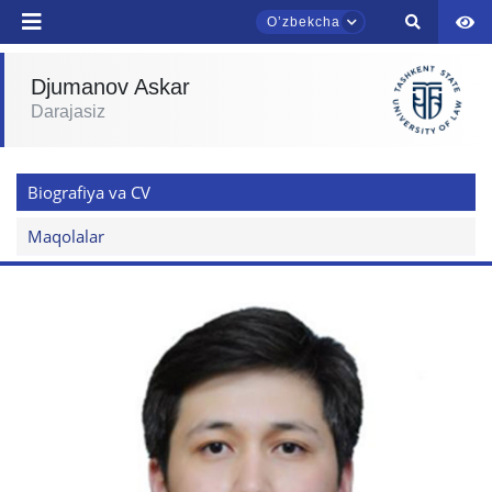
Oʼzbekcha
yuborish
Djumanov Askar
Darajasiz
TDYU qabul murojaatlari chati
Onlayn
Biografiya va CV
Assalomu alaykum! TDYU qabul murojaatlari
chatiga xush kelibsiz.
Maqolalar
Qabul bo'yicha murojaatlaringizni ushbu
chatda qoldiring.
Mavzuni tanlang — keyin shu mavzudagi aniq
savollar chiqadi:
1. Hujjatlar (bakalavr) (5)
2. Hujjatlar (magistr) (4)
3. Suhbat (bakalavr) (8)
4. Suhbat (magistr) (5)