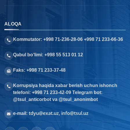
ALOQA
Kommutator: +998 71-236-28-06 +998 71 233-66-36
Qabul bo‘limi: +998 55 513 01 12
Faks: +998 71 233-37-48
Korrupsiya haqida xabar berish uchun ishonch
telefoni: +998 71 233-42-09 Telegram bot:
@tsul_anticorbot va @tsul_anonimbot
tdyu@exat.uz, info@tsul.uz
e-mail: