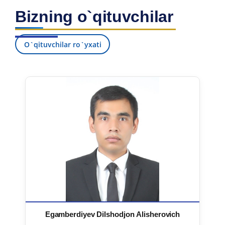
Bizning o`qituvchilar
O`qituvchilar ro`yxati
Egamberdiyev Dilshodjon Alisherovich