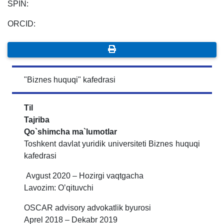
SPIN:
ORCID:
"Biznes huquqi" kafedrasi
Til
Tajriba
Qo`shimcha ma`lumotlar
Toshkent davlat yuridik universiteti Biznes huquqi
kafedrasi
Аvgust 2020 – Hozirgi vaqtgacha
Lavozim: Oʼqituvchi
OSCАR advisory advokatlik byurosi
Аprel 2018 – Dekabr 2019