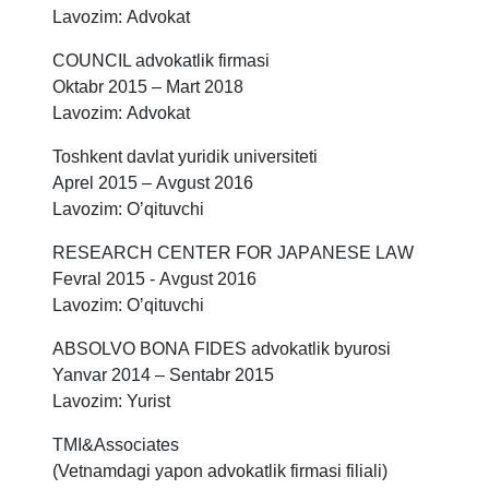
Lavozim: Аdvokat
COUNCIL advokatlik firmasi
Oktabr 2015 – Mart 2018
Lavozim: Аdvokat
Toshkent davlat yuridik universiteti
Аprel 2015 – Аvgust 2016
Lavozim: Oʼqituvchi
RESEАRCH CENTER FOR JАPАNESE LАW
Fevral 2015 - Аvgust 2016
Lavozim: Oʼqituvchi
АBSOLVO BONА FIDES advokatlik byurosi
Yanvar 2014 – Sentabr 2015
Lavozim: Yurist
TMI&Аssociates
(Vetnamdagi yapon advokatlik firmasi filiali)