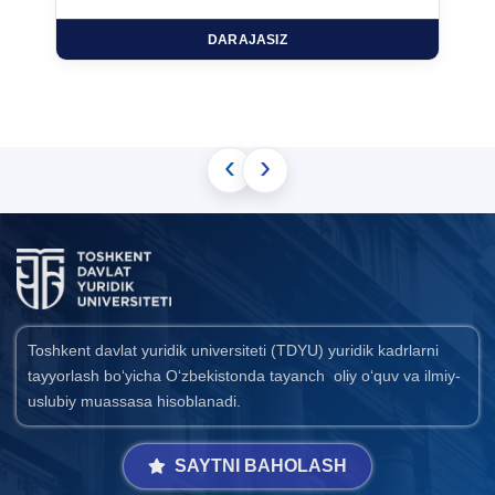
DARAJASIZ
‹
›
Toshkent davlat yuridik universiteti (TDYU) yuridik kadrlarni
tayyorlash bo‘yicha O‘zbekistonda tayanch oliy o‘quv va ilmiy-
uslubiy muassasa hisoblanadi.
SAYTNI BAHOLASH