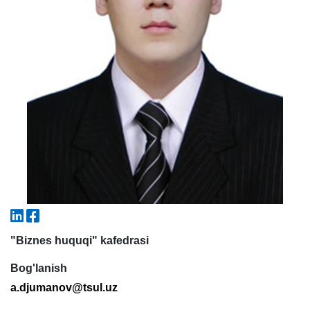
5. To'lov-kontrakt (2)
6. Elektron ariza (16)
7. Call-center (4)
8. Bakalavriat kvotasi (3)
9. Magistratura kvotasi (4)
✉️ Adminga yozish
"Biznes huquqi" kafedrasi
Bog'lanish
a
.
djumanov
@
tsul
.
uz