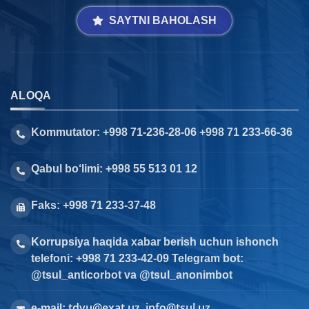
SAYTNI BAHOLASH
ALOQA
Kommutator: +998 71-236-28-06 +998 71 233-66-36
Qabul bo‘limi: +998 55 513 01 12
Faks: +998 71 233-37-48
Korrupsiya haqida xabar berish uchun ishonch
telefoni: +998 71 233-42-09 Telegram bot:
@tsul_anticorbot va @tsul_anonimbot
tdyu@exat.uz, info@tsul.uz
e-mail: