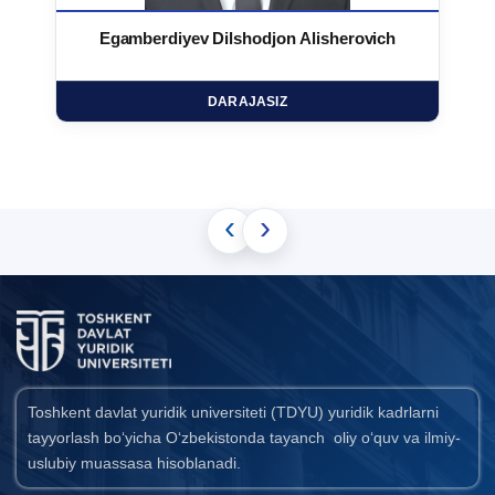
Egamberdiyev Dilshodjon Alisherovich
DARAJASIZ
‹
›
Toshkent davlat yuridik universiteti (TDYU) yuridik kadrlarni
tayyorlash bo‘yicha O‘zbekistonda tayanch oliy o‘quv va ilmiy-
uslubiy muassasa hisoblanadi.