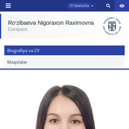
Oʼzbekcha
Ro‘zibaeva Nigoraxon Raximovna
Darajasiz
TDYU qabul murojaatlari chati
Onlayn
Biografiya va CV
Assalomu alaykum! TDYU qabul murojaatlari
chatiga xush kelibsiz.
Maqolalar
Qabul bo'yicha murojaatlaringizni ushbu
chatda qoldiring.
Mavzuni tanlang — keyin shu mavzudagi aniq
savollar chiqadi:
1. Hujjatlar (bakalavr) (5)
2. Hujjatlar (magistr) (4)
3. Suhbat (bakalavr) (8)
4. Suhbat (magistr) (5)