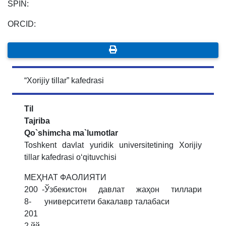
SPIN:
ORCID:
“Xorijiy tillar” kafedrasi
Til
Tajriba
Qo`shimcha ma`lumotlar
Toshkent davlat yuridik universitetining Xorijiy
tillar kafedrasi o‘qituvchisi
МЕ
Ҳ
НАТ
ФАОЛИЯТИ
200
-
Ўзбекистон давлат жаҳон тиллари
8-
университети бакалавр талабаси
201
2 йй
.