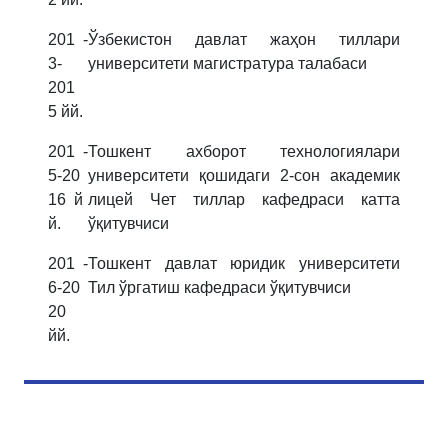
201
-
Ўзбекистон давлат жаҳон тиллари
3-
университети магистратура талабаси
201
5 йй.
201
-
Тошкент
ахборот технологиялари
5-
2
0
университети қошидаги 2-сон академик
16
й
лицей Чет тиллар кафедраси катта
й.
ўқитувчиси
201
-
Тошкент давлат юридик университети
6-
20
Тил ўргатиш кафедраси ўқитувчиси
20
йй.