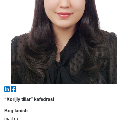
5. To'lov-kontrakt (2)
6. Elektron ariza (16)
7. Call-center (4)
8. Bakalavriat kvotasi (3)
9. Magistratura kvotasi (4)
✉️ Adminga yozish
“Xorijiy tillar” kafedrasi
Bog'lanish
mail.ru