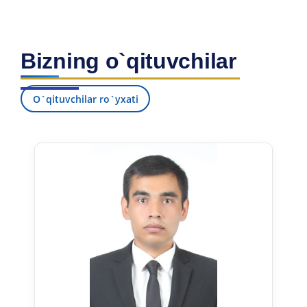
Bizning o`qituvchilar
O`qituvchilar ro`yxati