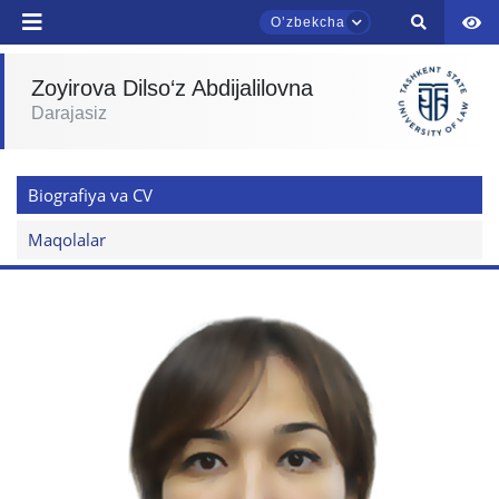
Oʼzbekcha
Zoyirova Dilso‘z Abdijalilovna
Darajasiz
TDYU qabul murojaatlari chati
Onlayn
Biografiya va CV
Assalomu alaykum! TDYU qabul murojaatlari
chatiga xush kelibsiz.
Maqolalar
Qabul bo'yicha murojaatlaringizni ushbu
chatda qoldiring.
Mavzuni tanlang — keyin shu mavzudagi aniq
savollar chiqadi:
1. Hujjatlar (bakalavr) (5)
2. Hujjatlar (magistr) (4)
3. Suhbat (bakalavr) (8)
4. Suhbat (magistr) (5)