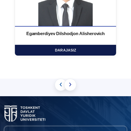
Egamberdiyev Dilshodjon Alisherovich
DARAJASIZ
‹
›