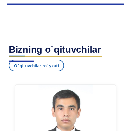
Bizning o`qituvchilar
O`qituvchilar ro`yxati