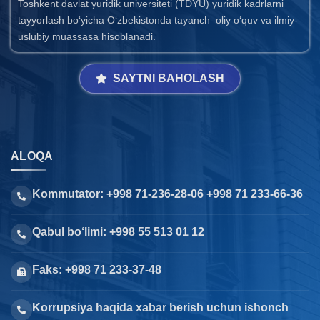
Toshkent davlat yuridik universiteti (TDYU) yuridik kadrlarni
tayyorlash bo‘yicha O‘zbekistonda tayanch oliy o‘quv va ilmiy-
uslubiy muassasa hisoblanadi.
SAYTNI BAHOLASH
ALOQA
Kommutator: +998 71-236-28-06 +998 71 233-66-36
Qabul bo‘limi: +998 55 513 01 12
Faks: +998 71 233-37-48
Korrupsiya haqida xabar berish uchun ishonch