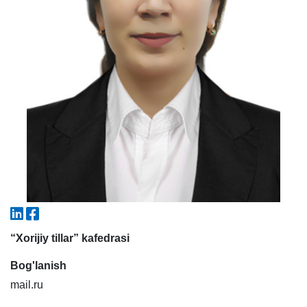
5. To'lov-kontrakt (2)
6. Elektron ariza (16)
7. Call-center (4)
8. Bakalavriat kvotasi (3)
9. Magistratura kvotasi (4)
✉️ Adminga yozish
“Xorijiy tillar” kafedrasi
Bog'lanish
mail.ru