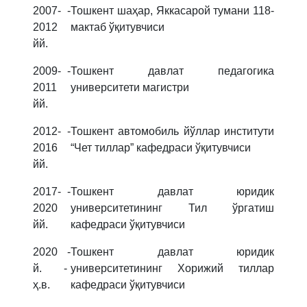
2007-
-
Тошкент шаҳар, Яккасарой тумани 118-
2012
мактаб ўқитувчиси
йй
.
2009-
-
Тошкент давлат педагогика
2011
университети магистри
йй
.
2012-
-
Тошкент автомобиль й
ў
ллар институти
2016
“Чет тиллар” кафедраси ўқитувчиси
йй.
2017-
-
Тошкент давлат юридик
2020
университетининг Тил ўргатиш
йй.
кафедраси ўқитувчиси
2020
-
Тошкент давлат юридик
й. -
университетининг Хорижий тиллар
ҳ.в.
кафедраси ўқитувчиси