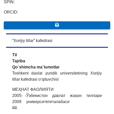
SPIN:
ORCID:
“Xorijiy tillar” kafedrasi
Til
Tajriba
Qo`shimcha ma`lumotlar
Toshkent davlat yuridik universitetining Xorijiy
tillar kafedrasi o‘qituvchisi
МЕ
Ҳ
НАТ
ФАОЛИЯТИ
2005-
-
Ўзбекистон давлат жаҳон тиллари
2009
университетиталабаси
йй
.