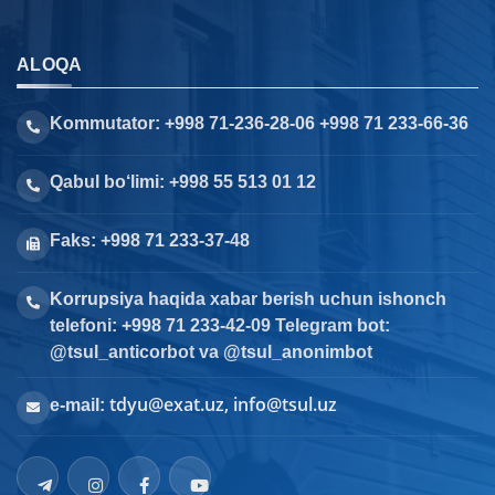
ALOQA
Kommutator: +998 71-236-28-06 +998 71 233-66-36
Qabul bo‘limi: +998 55 513 01 12
Faks: +998 71 233-37-48
Korrupsiya haqida xabar berish uchun ishonch
telefoni: +998 71 233-42-09 Telegram bot:
@tsul_anticorbot va @tsul_anonimbot
tdyu@exat.uz, info@tsul.uz
e-mail: