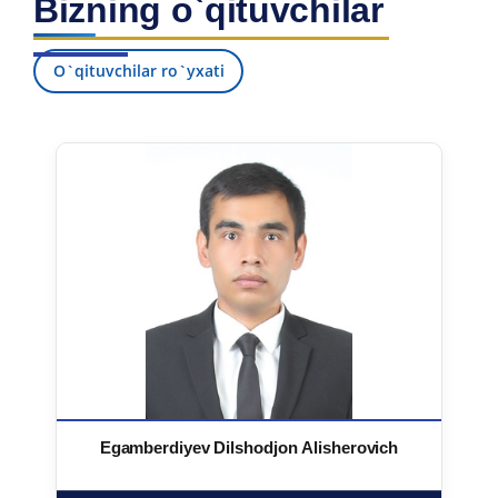
Bizning o`qituvchilar
O`qituvchilar ro`yxati
Egamberdiyev Dilshodjon Alisherovich