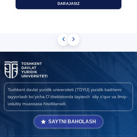
DARAJASIZ
‹
›
Toshkent davlat yuridik universiteti (TDYU) yuridik kadrlarni
tayyorlash bo‘yicha O‘zbekistonda tayanch oliy o‘quv va ilmiy-
uslubiy muassasa hisoblanadi.
SAYTNI BAHOLASH