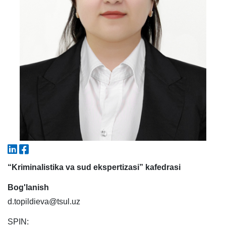
7. Call-center (4)
8. Bakalavriat kvotasi (3)
9. Magistratura kvotasi (4)
✉️ Adminga yozish
“Kriminalistika va sud ekspertizasi” kafedrasi
Bog'lanish
d.topildieva@tsul.uz
SPIN: