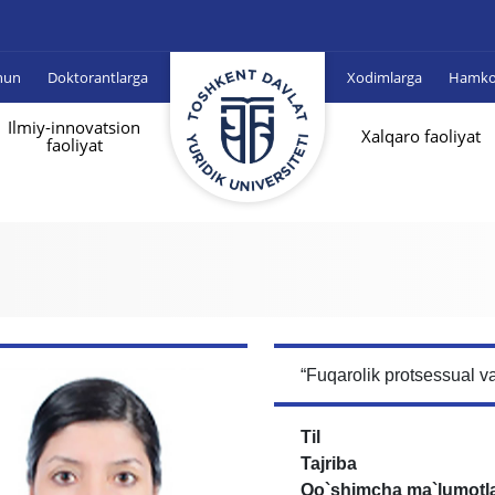
hun
Doktorantlarga
Xodimlarga
Hamkor
Ilmiy-innovatsion
Xalqaro faoliyat
faoliyat
“Fuqarolik protsessual va
Til
Tajriba
Qo`shimcha ma`lumotl