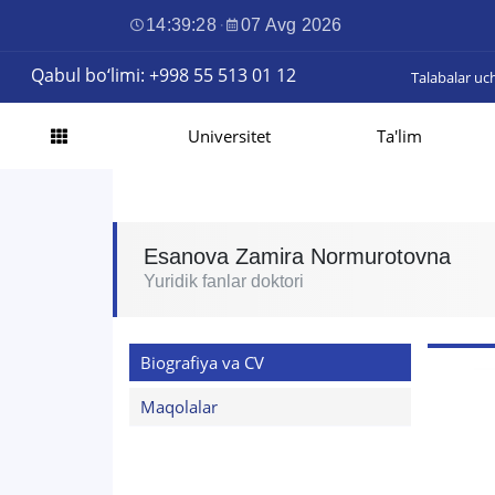
14:39:28
·
07 Avg 2026
Qabul bo‘limi: +998 55 513 01 12
Talabalar uc
Universitet
Ta'lim
Esanova Zamira Normurotovna
Yuridik fanlar doktori
Biografiya va CV
Maqolalar