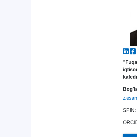
“Fuqa
iqtis
kafed
Bog'l
z.esa
SPIN:
ORCI