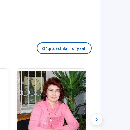
O`qituvchilar ro`yxati
›