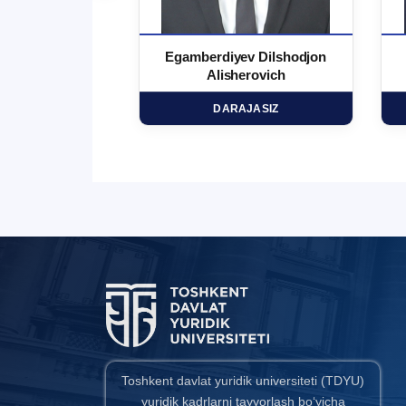
 Ma`rufjon
Egamberdiyev Dilshodjon
minovich
Alisherovich
HD
DARAJASIZ
Toshkent davlat yuridik universiteti (TDYU)
yuridik kadrlarni tayyorlash bo‘yicha