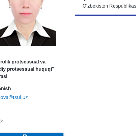
Oʻzbekiston Respublikasi
rolik protsessual va
odiy protsessual huquqi”
rasi
anish
nova@tsul.uz
D: