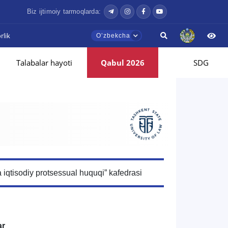
Biz ijtimoiy tarmoqlarda:
lik
Oʼzbekcha
Talabalar hayoti
Qabul 2026
SDG
 iqtisodiy protsessual huquqi” kafedrasi
ar