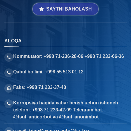
SAYTNI BAHOLASH
ALOQA
Kommutator: +998 71-236-28-06 +998 71 233-66-36
Qabul bo‘limi: +998 55 513 01 12
Faks: +998 71 233-37-48
Korrupsiya haqida xabar berish uchun ishonch
telefoni: +998 71 233-42-09 Telegram bot:
@tsul_anticorbot va @tsul_anonimbot
tdyu@exat.uz, info@tsul.uz
e-mail: