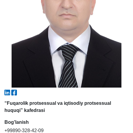
5. To'lov-kontrakt (2)
6. Elektron ariza (16)
7. Call-center (4)
8. Bakalavriat kvotasi (3)
9. Magistratura kvotasi (4)
✉️ Adminga yozish
“Fuqarolik protsessual va iqtisodiy protsessual
huquqi” kafedrasi
Bog'lanish
+99890-328-42-09