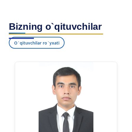
Bizning o`qituvchilar
O`qituvchilar ro`yxati