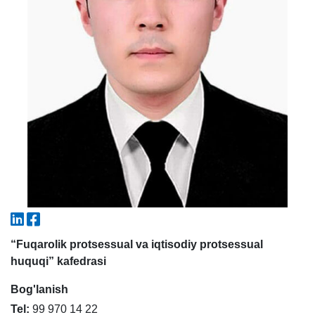
5. To'lov-kontrakt (2)
6. Elektron ariza (16)
7. Call-center (4)
8. Bakalavriat kvotasi (3)
9. Magistratura kvotasi (4)
✉️ Adminga yozish
“Fuqarolik protsessual va iqtisodiy protsessual
huquqi” kafedrasi
Bog'lanish
Tel:
99 970 14 22