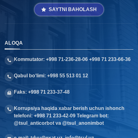
SAYTNI BAHOLASH
ALOQA
Kommutator: +998 71-236-28-06 +998 71 233-66-36
Qabul bo‘limi: +998 55 513 01 12
Faks: +998 71 233-37-48
Korrupsiya haqida xabar berish uchun ishonch
telefoni: +998 71 233-42-09 Telegram bot:
@tsul_anticorbot va @tsul_anonimbot
tdyu@exat.uz, info@tsul.uz
e-mail: