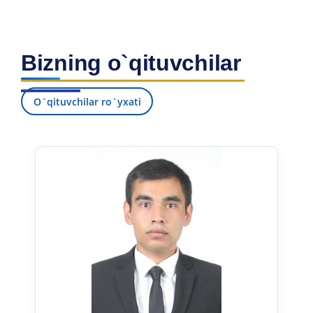
Bizning o`qituvchilar
O`qituvchilar ro`yxati