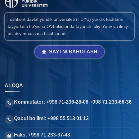
Toshkent davlat yuridik universiteti (TDYU) yuridik kadrlarni
tayyorlash bo‘yicha O‘zbekistonda tayanch oliy o‘quv va ilmiy-
uslubiy muassasa hisoblanadi.
SAYTNI BAHOLASH
ALOQA
Kommutator: +998 71-236-28-06 +998 71 233-66-36
Qabul bo‘limi: +998 55 513 01 12
Faks: +998 71 233-37-48