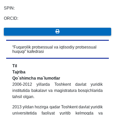
SPIN:
ORCID:
“Fuqarolik protsessual va iqtisodiy protsessual
huquqi” kafedrasi
Til
Tajriba
Qo`shimcha ma`lumotlar
2006-2012 yillarda Toshkent davlat yuridik
institutida bakalavr va magistratura bosqichlarida
tahsil olgan.
2013 yildan hozirga qadar Toshkent davlat yuridik
universitetida faoliyat yuritib kelmoqda va