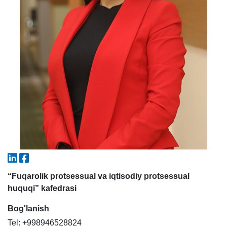
5. To'lov-kontrakt (2)
6. Elektron ariza (16)
7. Call-center (4)
8. Bakalavriat kvotasi (3)
9. Magistratura kvotasi (4)
✉️ Adminga yozish
“Fuqarolik protsessual va iqtisodiy protsessual
huquqi” kafedrasi
Bog'lanish
Tel: +998946528824