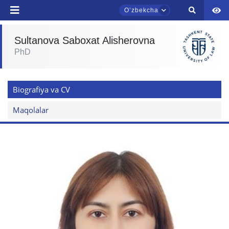
Oʼzbekcha
Telefon raqamingiz
Sultanova Saboxat Alisherovna
Pochta
PhD
TDYU qabul murojaatlari chati
Onlayn
yuborish
Biografiya va CV
Assalomu alaykum! TDYU qabul murojaatlari
Maqolalar
chatiga xush kelibsiz.
Qabul bo'yicha murojaatlaringizni ushbu
chatda qoldiring.
Mavzuni tanlang — keyin shu mavzudagi aniq
savollar chiqadi:
1. Hujjatlar (bakalavr) (5)
2. Hujjatlar (magistr) (4)
3. Suhbat (bakalavr) (8)
4. Suhbat (magistr) (5)