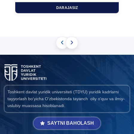
DARAJASIZ
‹
›
Toshkent davlat yuridik universiteti (TDYU) yuridik kadrlarni
tayyorlash bo‘yicha O‘zbekistonda tayanch oliy o‘quv va ilmiy-
uslubiy muassasa hisoblanadi.
SAYTNI BAHOLASH