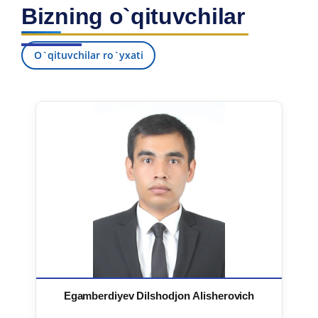
Bizning o`qituvchilar
O`qituvchilar ro`yxati
Egamberdiyev Dilshodjon Alisherovich