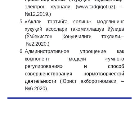
электрон журнали (www.tadqiqot.uz). –
№12.2019.)
«Ақлли тартибга солиш
»
моделининг
ҳуқуқий асослари такомиллашув йўлида
(Ўзбекистон Қонунчилиги таҳлили.–
№2.2020.)
Административное упрощение как
компонент модели «умного
регулирования
» и способ
совершенствования нормотворческой
деятельности
(Юрист ахборотномаси. –
№6.2020).