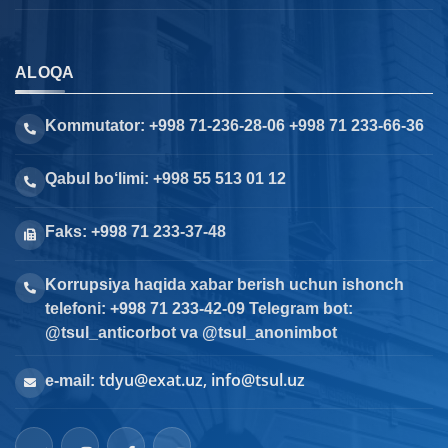
ALOQA
Kommutator: +998 71-236-28-06 +998 71 233-66-36
Qabul bo‘limi: +998 55 513 01 12
Faks: +998 71 233-37-48
Korrupsiya haqida xabar berish uchun ishonch
telefoni: +998 71 233-42-09 Telegram bot:
@tsul_anticorbot va @tsul_anonimbot
tdyu@exat.uz, info@tsul.uz
e-mail: