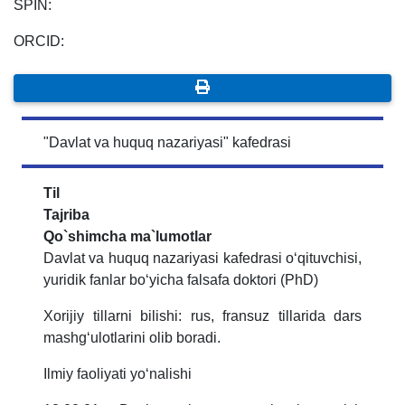
SPIN:
ORCID:
"Davlat va huquq nazariyasi" kafedrasi
Til
Tajriba
Qo`shimcha ma`lumotlar
Davlat va huquq nazariyasi kafedrasi o‘qituvchisi,
yuridik fanlar bo‘yicha falsafa doktori (PhD)
Xorijiy tillarni bilishi: rus, fransuz tillarida dars
mashg‘ulotlarini olib boradi.
Ilmiy faoliyati yo‘nalishi