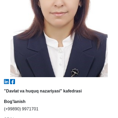
5. To'lov-kontrakt (2)
6. Elektron ariza (16)
7. Call-center (4)
8. Bakalavriat kvotasi (3)
9. Magistratura kvotasi (4)
✉️ Adminga yozish
"Davlat va huquq nazariyasi" kafedrasi
Bog'lanish
(+99890) 9971701