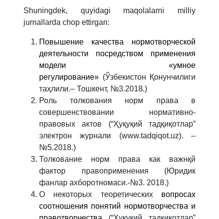
Shuningdek, quyidagi maqolalarni milliy
jurnallarda chop ettirgan:
Повышение качества нормотворческой
деятельности посредством применения
модели «умное
регулирование»
(Ўзбекистон Қонунчилиги
таҳлили.– Тошкент, №3.2018.)
Роль толкования норм права в
совершенствовании нормативно-
правовых актов (“Ҳуқуқий тадқиқотлар”
электрон журнали (www.tadqiqot.uz). –
№5.2018.)
Толкование норм права как важнқй
фактор правоприменения (Юридик
фанлар ахборотномаси.-№3. 2018.)
О некоторых теоретических
вопросах
соотношения понятий нормотворчества и
правотворчества
(“Ҳуқуқий тадқиқотлар”