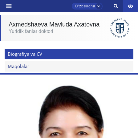
Oʼzbekcha
Telefon raqamingiz
Axmedshaeva Mavluda Axatovna
Pochta
Yuridik fanlar doktori
TDYU qabul murojaatlari chati
yuborish
Onlayn
Biografiya va CV
Assalomu alaykum! TDYU qabul murojaatlari
Maqolalar
chatiga xush kelibsiz.
Qabul bo'yicha murojaatlaringizni ushbu
chatda qoldiring.
Mavzuni tanlang — keyin shu mavzudagi aniq
savollar chiqadi:
1. Hujjatlar (bakalavr) (5)
2. Hujjatlar (magistr) (4)
3. Suhbat (bakalavr) (8)
4. Suhbat (magistr) (5)