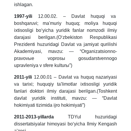
ishlagan.
1997-yili
12.00.02. – Davlat huquqi va
boshqaruvi; ma'muriy huquq; moliya huquqi
ixtisosligi bo‘yicha yuridik fanlar nomzodi ilmiy
darajasi berilgan.(O‘zbekiston Respublikasi
Prezidenti huzuridagi Davlat va jamiyat qurilishi
Akademiyasi, mavzu: — “Organizatsionno-
pravovыe voprosы gosudarstvennogo
upravleniya v sfere kulturы”)
2011-yili
12.00.01 – Davlat va huquq nazariyasi
va tarixi; huquqiy ta'limotlar ixtisosligi yuridik
fanlari doktori ilmiy darajasi berilgan.(Toshkent
davlat yuridik instituti, mavzu: — “Davlat
hokimiyati tizimida ijro hokimiyati”)
2011-2013-yillarda
TDYuI huzuridagi
dissertatsiyalar himoyasi bo‘yicha Ilmiy Kengash
a'zosi.