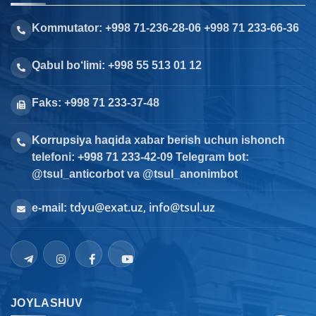
Kommutator: +998 71-236-28-06 +998 71 233-66-36
Qabul bo‘limi: +998 55 513 01 12
Faks: +998 71 233-37-48
Korrupsiya haqida xabar berish uchun ishonch
telefoni: +998 71 233-42-09 Telegram bot:
@tsul_anticorbot va @tsul_anonimbot
tdyu@exat.uz, info@tsul.uz
e-mail:
JOYLASHUV