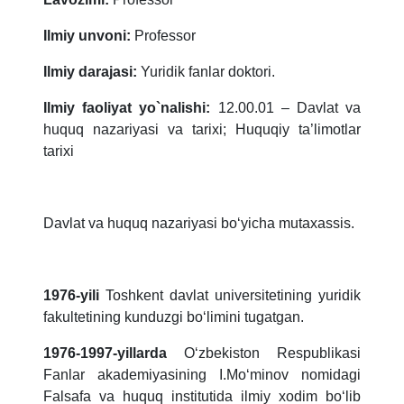
Ilmiy unvoni:
Professor
Ilmiy darajasi:
Yuridik fanlar doktori.
Ilmiy faoliyat yo`nalishi:
12.00.01 – Davlat va
huquq nazariyasi va tarixi; Huquqiy ta’limotlar
tarixi
Davlat va huquq nazariyasi bo‘yicha mutaxassis.
1976-yili
Toshkent davlat universitetining yuridik
fakultetining kunduzgi bo‘limini tugatgan.
1976-1997-yillarda
O‘zbekiston Respublikasi
Fanlar akademiyasining I.Mo‘minov nomidagi
Falsafa va huquq institutida ilmiy xodim bo‘lib