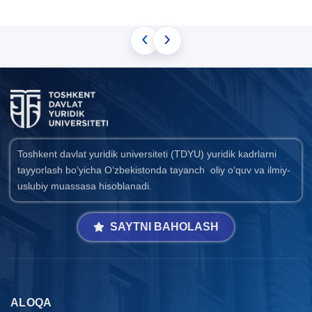
‹
›
Toshkent davlat yuridik universiteti (TDYU) yuridik kadrlarni
tayyorlash bo‘yicha O‘zbekistonda tayanch oliy o‘quv va ilmiy-
uslubiy muassasa hisoblanadi.
SAYTNI BAHOLASH
ALOQA