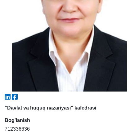
5. To'lov-kontrakt (2)
6. Elektron ariza (16)
7. Call-center (4)
8. Bakalavriat kvotasi (3)
9. Magistratura kvotasi (4)
✉️ Adminga yozish
"Davlat va huquq nazariyasi" kafedrasi
Bog'lanish
712336636